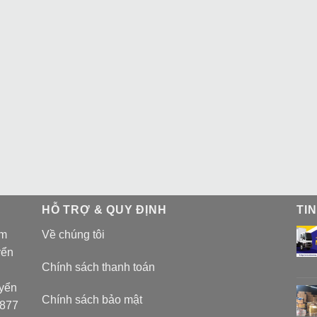
HỖ TRỢ & QUY ĐỊNH
TI
am
Về chúng tôi
yển
Chính sách thanh toán
uyển
Chính sách bảo mật
 877