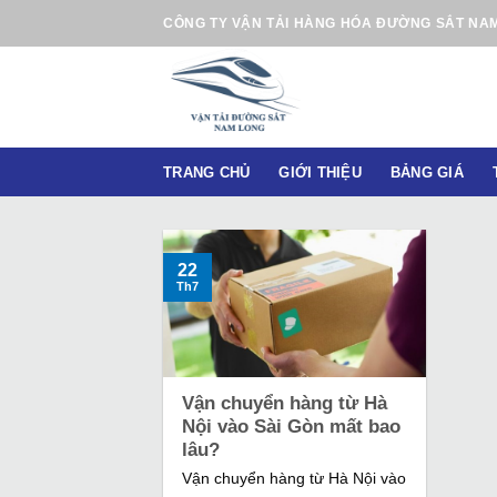
B
CÔNG TY VẬN TẢI HÀNG HÓA ĐƯỜNG SẮT NA
ỏ
q
u
a
n
TRANG CHỦ
GIỚI THIỆU
BẢNG GIÁ
ộ
i
d
u
22
Th7
n
g
Vận chuyển hàng từ Hà
Nội vào Sài Gòn mất bao
lâu?
Vận chuyển hàng từ Hà Nội vào