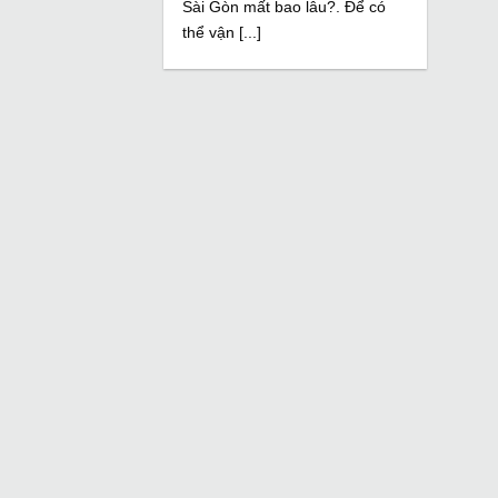
Sài Gòn mất bao lâu?. Để có
thể vận [...]