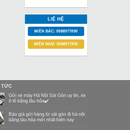
LIỆ HỆ
MIỀN BẮC: 0988977890
MIỀN NAM: 0988977890
N TỨC
Gửi xe máy Hà Nội Sài Gòn uy tín, xe
ô tô bằng tầu hỏa✔️
Báo giá gửi hàng từ sài gòn đi hà nội
bằng tàu hỏa mới nhất hiện nay