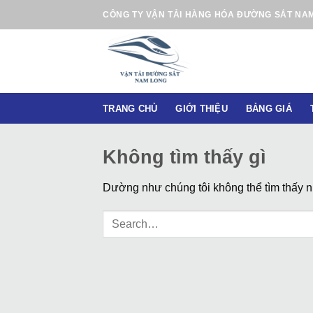
B
CÔNG TY VẬN TẢI HÀNG HÓA ĐƯỜNG SẮT NA
ỏ
q
u
a
n
TRANG CHỦ
GIỚI THIỆU
BẢNG GIÁ
ộ
i
d
Không tìm thấy gì
u
n
Dường như chúng tôi không thể tìm thấy nh
g