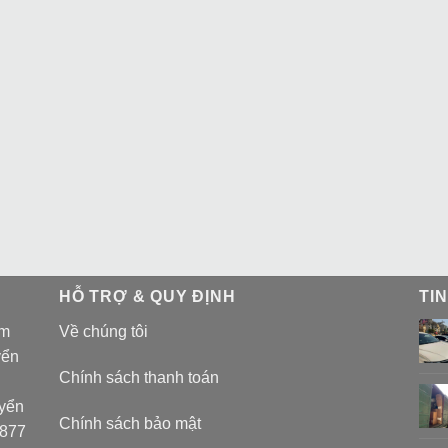
HỖ TRỢ & QUY ĐỊNH
TI
am
Về chúng tôi
yển
Chính sách thanh toán
uyển
Chính sách bảo mật
 877