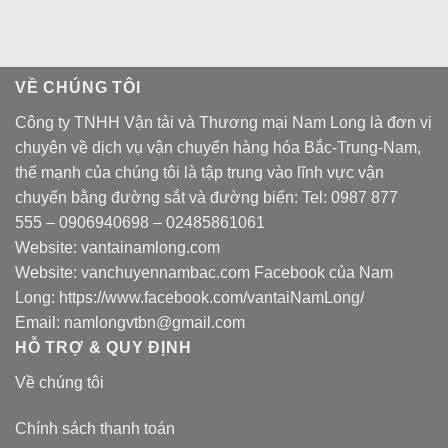
VỀ CHÚNG TÔI
Công ty TNHH Vận tải và Thương mại Nam Long là đơn vị
chuyên về dịch vụ vận chuyển hàng hóa Bắc-Trung-Nam,
thế mạnh của chúng tôi là tập trung vào lĩnh vực vận
chuyển bằng đường sắt và đường biển: Tel:
0987 877
555
–
0906940698
– 02485861061
Website:
vantainamlong.com
Website:
vanchuyennambac.com
Facebook của Nam
Long:
https://www.facebook.com/vantaiNamLong/
Email:
namlongvtbn@gmail.com
HỖ TRỢ & QUY ĐỊNH
Về chúng tôi
Chính sách thanh toán