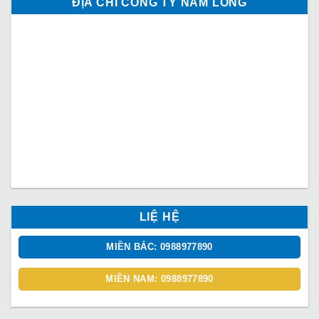
ĐỊA CHỈ CÔNG TY NAM LONG
LIỆ HỆ
MIỀN BẮC: 0988977890
MIỀN NAM: 0988977890