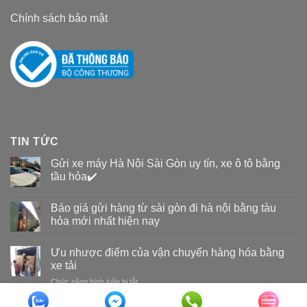
Chính sách bảo mật
TIN TỨC
Gửi xe máy Hà Nội Sài Gòn uy tín, xe ô tô bằng
tầu hỏa✔️
Báo giá gửi hàng từ sài gòn đi hà nội bằng tàu
hỏa mới nhất hiện nay
Ưu nhược điểm của vận chuyển hàng hóa bằng
xe tải
Chức năng bình luận bị tắt
ở
Ưu
nhược