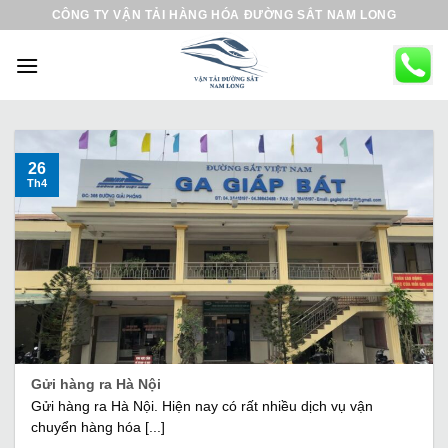
B
CÔNG TY VẬN TẢI HÀNG HÓA ĐƯỜNG SẮT NAM LONG
ỏ
q
u
a
n
ộ
26
Th4
i
d
u
n
g
Gửi hàng ra Hà Nội
Gửi hàng ra Hà Nội. Hiện nay có rất nhiều dịch vụ vận
chuyển hàng hóa [...]