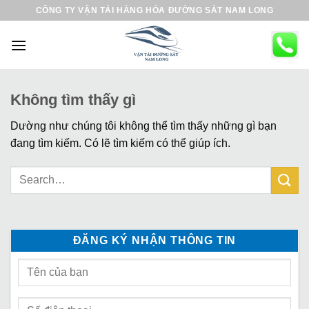
B
CÔNG TY VẬN TẢI HÀNG HÓA ĐƯỜNG SẮT NAM LONG
ỏ
q
u
a
n
Không tìm thấy gì
ộ
Dường như chúng tôi không thể tìm thấy những gì bạn
i
đang tìm kiếm. Có lẽ tìm kiếm có thể giúp ích.
d
u
n
g
ĐĂNG KÝ NHẬN THÔNG TIN