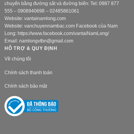
chuyển bằng đường sắt và đường biển: Tel:
0987 877
555
–
0906940698
– 02485861061
Website:
vantainamlong.com
Website:
vanchuyennambac.com
Facebook của Nam
Long:
https://www.facebook.com/vantaiNamLong/
Email:
namlongvtbn@gmail.com
HỖ TRỢ & QUY ĐỊNH
Về chúng tôi
Chính sách thanh toán
Chính sách bảo mật