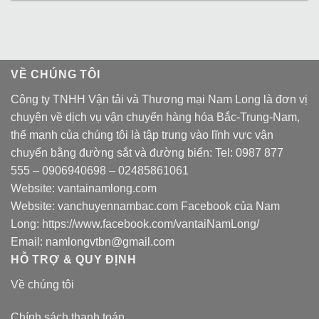
VỀ CHÚNG TÔI
Công ty TNHH Vận tải và Thương mại Nam Long là đơn vị
chuyên về dịch vụ vận chuyển hàng hóa Bắc-Trung-Nam,
thế mạnh của chúng tôi là tập trung vào lĩnh vực vận
chuyển bằng đường sắt và đường biển: Tel:
0987 877
555
–
0906940698
– 02485861061
Website:
vantainamlong.com
Website:
vanchuyennambac.com
Facebook của Nam
Long:
https://www.facebook.com/vantaiNamLong/
Email:
namlongvtbn@gmail.com
HỖ TRỢ & QUY ĐỊNH
Về chúng tôi
Chính sách thanh toán