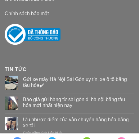
Chính sách bảo mật
TIN TỨC
Gửi xe máy Hà Nội Sài Gòn uy tín, xe ô tô bằng
tầu hỏa✔️
Báo giá gửi hàng từ sài gòn đi hà nội bằng tàu
hỏa mới nhất hiện nay
Ưu nhược điểm của vận chuyển hàng hóa bằng
xe tải
Chức năng bình luận bị tắt
ở
Ưu