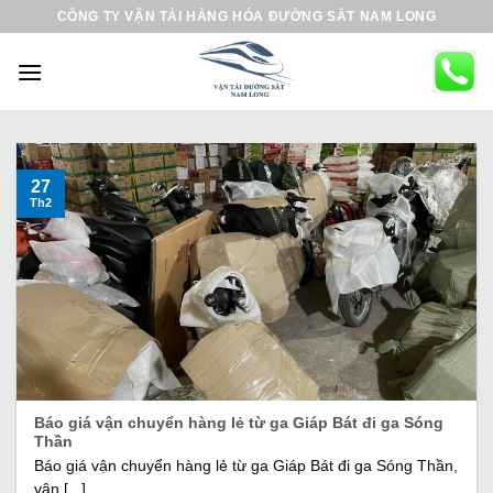
B
CÔNG TY VẬN TẢI HÀNG HÓA ĐƯỜNG SẮT NAM LONG
ỏ
q
u
a
n
ộ
27
Th2
i
d
u
n
g
Báo giá vận chuyển hàng lẻ từ ga Giáp Bát đi ga Sóng
Thần
Báo giá vận chuyển hàng lẻ từ ga Giáp Bát đi ga Sóng Thần,
vận [...]