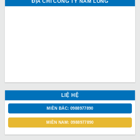
ĐỊA CHỈ CÔNG TY NAM LONG
LIỆ HỆ
MIỀN BẮC: 0988977890
MIỀN NAM: 0988977890