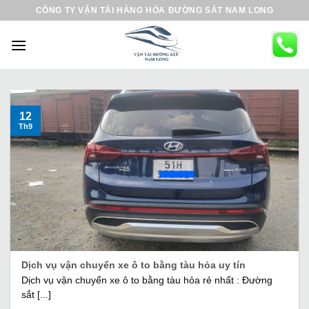
B
CÔNG TY VẬN TẢI HÀNG HÓA ĐƯỜNG SẮT NAM LONG
ỏ
q
u
a
n
ộ
12
Th9
i
d
u
n
g
Dịch vụ vận chuyển xe ô to bằng tàu hỏa uy tín
Dịch vụ vận chuyển xe ô to bằng tàu hỏa rẻ nhất : Đường
sắt [...]