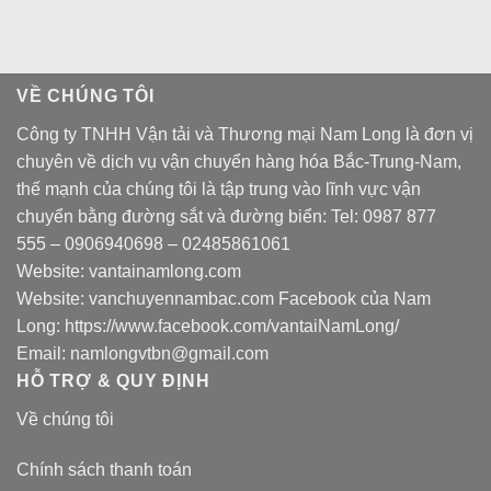
VỀ CHÚNG TÔI
Công ty TNHH Vận tải và Thương mại Nam Long là đơn vị
chuyên về dịch vụ vận chuyển hàng hóa Bắc-Trung-Nam,
thế mạnh của chúng tôi là tập trung vào lĩnh vực vận
chuyển bằng đường sắt và đường biển: Tel:
0987 877
555
–
0906940698
– 02485861061
Website:
vantainamlong.com
Website:
vanchuyennambac.com
Facebook của Nam
Long:
https://www.facebook.com/vantaiNamLong/
Email:
namlongvtbn@gmail.com
HỖ TRỢ & QUY ĐỊNH
Về chúng tôi
Chính sách thanh toán