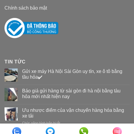
Chính sách bảo mật
TIN TỨC
Gửi xe máy Hà Nội Sài Gòn uy tín, xe ô tô bằng
tầu hỏa✔️
Báo giá gửi hàng từ sài gòn đi hà nội bằng tàu
hỏa mới nhất hiện nay
Ưu nhược điểm của vận chuyển hàng hóa bằng
xe tải
Chức năng bình luận bị tắt
ở
Ưu
nhược