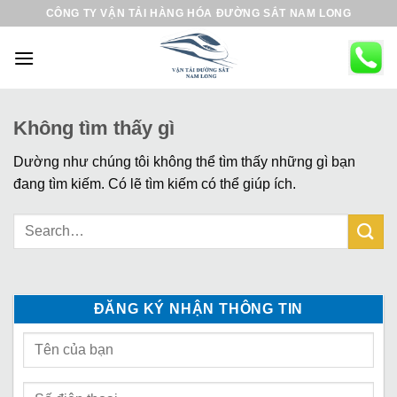
B
CÔNG TY VẬN TẢI HÀNG HÓA ĐƯỜNG SẮT NAM LONG
ỏ
q
u
a
n
Không tìm thấy gì
ộ
Dường như chúng tôi không thể tìm thấy những gì bạn
i
đang tìm kiếm. Có lẽ tìm kiếm có thể giúp ích.
d
u
n
g
ĐĂNG KÝ NHẬN THÔNG TIN