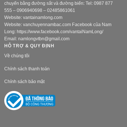
chuyển bằng đường sắt và đường biển: Tel:
0987 877
555
–
0906940698
– 02485861061
Website:
vantainamlong.com
Website:
vanchuyennambac.com
Facebook của Nam
Long:
https://www.facebook.com/vantaiNamLong/
Email:
namlongvtbn@gmail.com
HỖ TRỢ & QUY ĐỊNH
Về chúng tôi
Chính sách thanh toán
Chính sách bảo mật