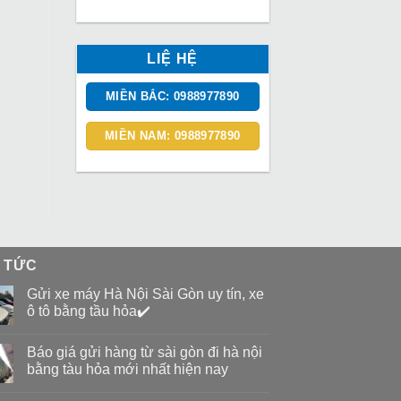
LIỆ HỆ
MIỀN BẮC: 0988977890
MIỀN NAM: 0988977890
N TỨC
Gửi xe máy Hà Nội Sài Gòn uy tín, xe
ô tô bằng tầu hỏa✔️
Báo giá gửi hàng từ sài gòn đi hà nội
bằng tàu hỏa mới nhất hiện nay