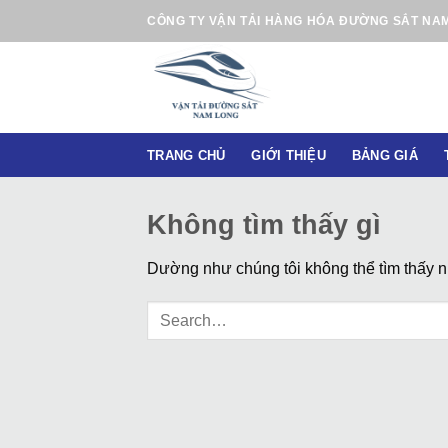
B
CÔNG TY VẬN TẢI HÀNG HÓA ĐƯỜNG SẮT NA
ỏ
q
u
a
n
TRANG CHỦ
GIỚI THIỆU
BẢNG GIÁ
ộ
i
d
Không tìm thấy gì
u
n
Dường như chúng tôi không thể tìm thấy nh
g