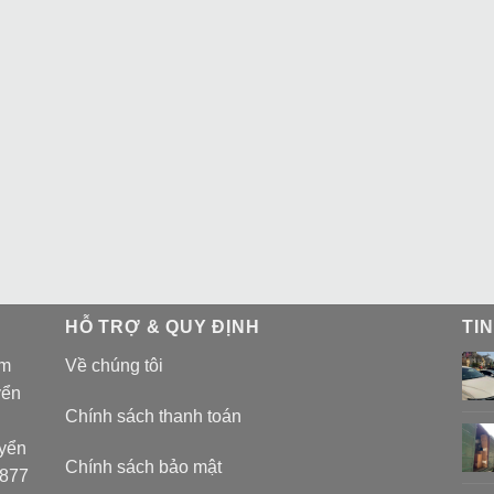
HỖ TRỢ & QUY ĐỊNH
TI
am
Về chúng tôi
yển
Chính sách thanh toán
uyển
Chính sách bảo mật
 877