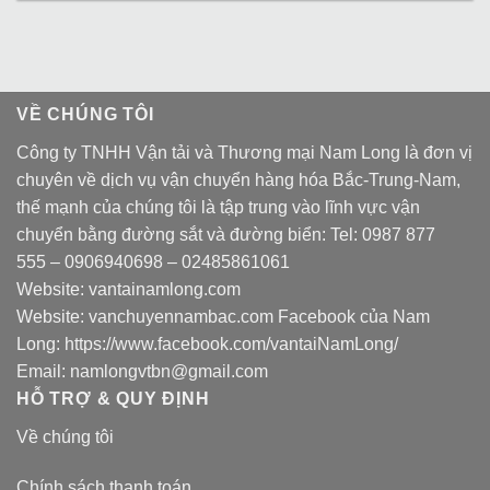
VỀ CHÚNG TÔI
Công ty TNHH Vận tải và Thương mại Nam Long là đơn vị
chuyên về dịch vụ vận chuyển hàng hóa Bắc-Trung-Nam,
thế mạnh của chúng tôi là tập trung vào lĩnh vực vận
chuyển bằng đường sắt và đường biển: Tel:
0987 877
555
–
0906940698
– 02485861061
Website:
vantainamlong.com
Website:
vanchuyennambac.com
Facebook của Nam
Long:
https://www.facebook.com/vantaiNamLong/
Email:
namlongvtbn@gmail.com
HỖ TRỢ & QUY ĐỊNH
Về chúng tôi
Chính sách thanh toán