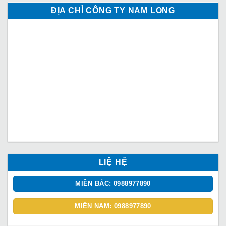
ĐỊA CHỈ CÔNG TY NAM LONG
LIỆ HỆ
MIỀN BẮC: 0988977890
MIỀN NAM: 0988977890