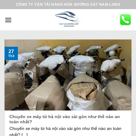
B
CÔNG TY VẬN TẢI HÀNG HÓA ĐƯỜNG SẮT NAM LONG
ỏ
q
u
a
n
ộ
27
Th3
i
d
u
n
g
Chuyển xe máy từ hà nội vào sài gòn như thế nào an
toàn nhất?
Chuyển xe máy từ hà nội vào sài gòn như thế nào an toàn
nhất? [...]