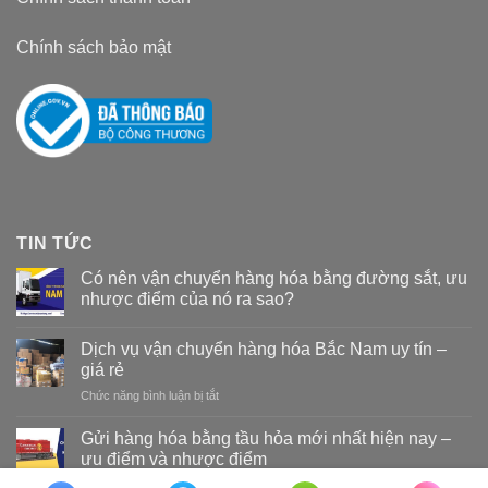
Chính sách bảo mật
TIN TỨC
Có nên vận chuyển hàng hóa bằng đường sắt, ưu
nhược điểm của nó ra sao?
Dịch vụ vận chuyển hàng hóa Bắc Nam uy tín –
giá rẻ
Chức năng bình luận bị tắt
ở
Dịch
vụ
Gửi hàng hóa bằng tầu hỏa mới nhất hiện nay –
vận
ưu điểm và nhược điểm
chuyển