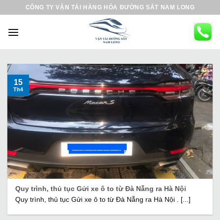
B
CÔNG TY VẬN TẢI HÀNG HÓA ĐƯỜNG SẮT NAM LONG
ỏ
q
u
a
n
ộ
15
Th4
i
d
u
n
g
Quy trình, thủ tục Gửi xe ô to từ Đà Nẵng ra Hà Nội
Quy trình, thủ tục Gửi xe ô to từ Đà Nẵng ra Hà Nội . [...]