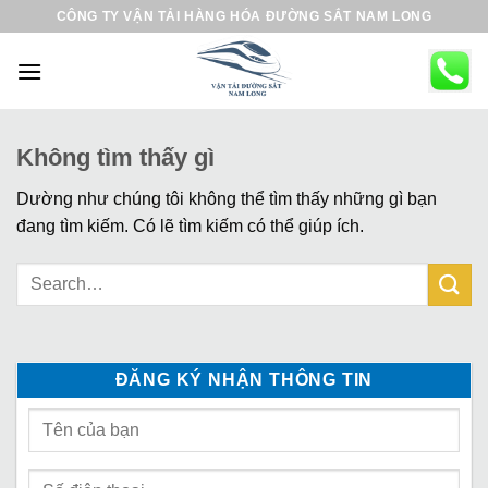
B
CÔNG TY VẬN TẢI HÀNG HÓA ĐƯỜNG SẮT NAM LONG
ỏ
q
u
a
n
Không tìm thấy gì
ộ
Dường như chúng tôi không thể tìm thấy những gì bạn
i
đang tìm kiếm. Có lẽ tìm kiếm có thể giúp ích.
d
u
n
g
ĐĂNG KÝ NHẬN THÔNG TIN