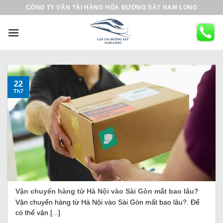
B
CÔNG TY VẬN TẢI HÀNG HÓA ĐƯỜNG SẮT NAM LONG
ỏ
q
u
a
n
ộ
22
Th7
i
d
u
n
g
Vận chuyển hàng từ Hà Nội vào Sài Gòn mất bao lâu?
Vận chuyển hàng từ Hà Nội vào Sài Gòn mất bao lâu?. Để
có thể vận [...]