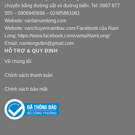
chuyển bằng đường sắt và đường biển: Tel:
0987 877
555
–
0906940698
– 02485861061
Website:
vantainamlong.com
Website:
vanchuyennambac.com
Facebook của Nam
Long:
https://www.facebook.com/vantaiNamLong/
Email:
namlongvtbn@gmail.com
HỖ TRỢ & QUY ĐỊNH
Về chúng tôi
Chính sách thanh toán
Chính sách bảo mật