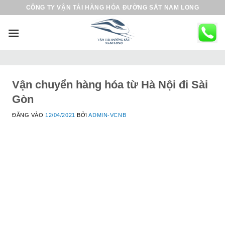
B
CÔNG TY VẬN TẢI HÀNG HÓA ĐƯỜNG SẮT NAM LONG
ỏ
q
u
a
n
ộ
Vận chuyển hàng hóa từ Hà Nội đi Sài
i
Gòn
d
ĐĂNG VÀO
12/04/2021
BỞI
ADMIN-VCNB
u
n
g