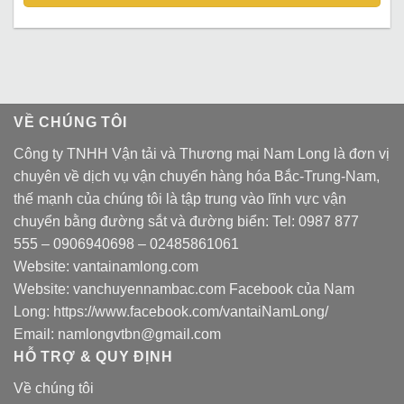
VỀ CHÚNG TÔI
Công ty TNHH Vận tải và Thương mại Nam Long là đơn vị
chuyên về dịch vụ vận chuyển hàng hóa Bắc-Trung-Nam,
thế mạnh của chúng tôi là tập trung vào lĩnh vực vận
chuyển bằng đường sắt và đường biển: Tel:
0987 877
555
–
0906940698
– 02485861061
Website:
vantainamlong.com
Website:
vanchuyennambac.com
Facebook của Nam
Long:
https://www.facebook.com/vantaiNamLong/
Email:
namlongvtbn@gmail.com
HỖ TRỢ & QUY ĐỊNH
Về chúng tôi