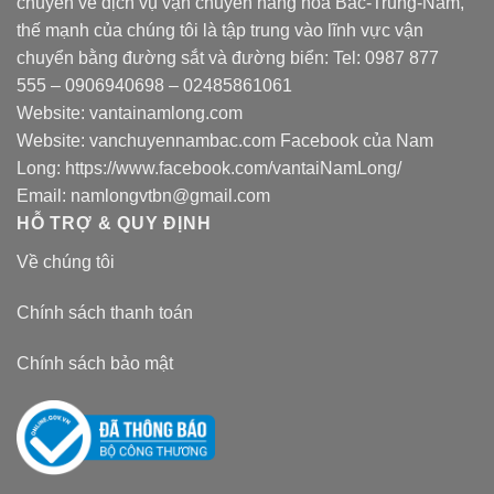
chuyên về dịch vụ vận chuyển hàng hóa Bắc-Trung-Nam,
thế mạnh của chúng tôi là tập trung vào lĩnh vực vận
chuyển bằng đường sắt và đường biển: Tel:
0987 877
555
–
0906940698
– 02485861061
Website:
vantainamlong.com
Website:
vanchuyennambac.com
Facebook của Nam
Long:
https://www.facebook.com/vantaiNamLong/
Email:
namlongvtbn@gmail.com
HỖ TRỢ & QUY ĐỊNH
Về chúng tôi
Chính sách thanh toán
Chính sách bảo mật