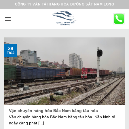
B
CÔNG TY VẬN TẢI HÀNG HÓA ĐƯỜNG SẮT NAM LONG
ỏ
q
u
a
n
ộ
28
Th12
i
d
u
n
g
Vận chuyển hàng hóa Bắc Nam bằng tàu hỏa
Vận chuyển hàng hóa Bắc Nam bằng tàu hỏa. Nền kinh tế
ngày càng phát [...]