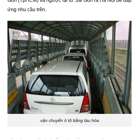
Gòn (TpHCM) và ngược lại từ Sài Gòn ra Hà Nội để đáp
ứng nhu cầu trên.
vận chuyển ô tô bằng tàu hỏa