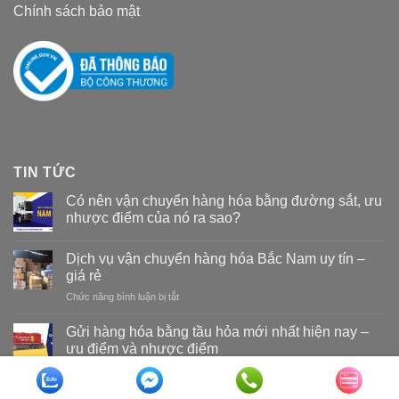
Chính sách bảo mật
TIN TỨC
Có nên vận chuyển hàng hóa bằng đường sắt, ưu
nhược điểm của nó ra sao?
Dịch vụ vận chuyển hàng hóa Bắc Nam uy tín –
giá rẻ
Chức năng bình luận bị tắt
ở
Dịch
vụ
Gửi hàng hóa bằng tầu hỏa mới nhất hiện nay –
vận
ưu điểm và nhược điểm
chuyển
hàng
hóa
Copyright 2026 ©
Vận tải đường sắt Nam Long