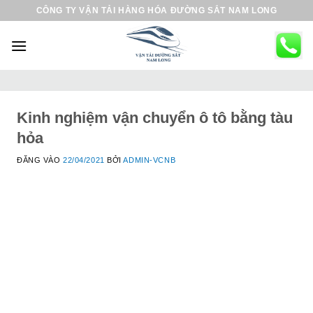
B
CÔNG TY VẬN TẢI HÀNG HÓA ĐƯỜNG SẮT NAM LONG
ỏ
q
u
a
n
ộ
Kinh nghiệm vận chuyển ô tô bằng tàu
i
hỏa
d
ĐĂNG VÀO
22/04/2021
BỞI
ADMIN-VCNB
u
n
g