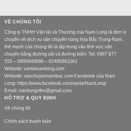
VỀ CHÚNG TÔI
Công ty TNHH Vận tải và Thương mại Nam Long là đơn vị
chuyên về dịch vụ vận chuyển hàng hóa Bắc-Trung-Nam,
thế mạnh của chúng tôi là tập trung vào lĩnh vực vận
chuyển bằng đường sắt và đường biển: Tel:
0987 877
555
–
0906940698
– 02485861061
Website:
vantainamlong.com
Website:
vanchuyennambac.com
Facebook của Nam
Long:
https://www.facebook.com/vantaiNamLong/
Email:
namlongvtbn@gmail.com
HỖ TRỢ & QUY ĐỊNH
Về chúng tôi
Chính sách thanh toán