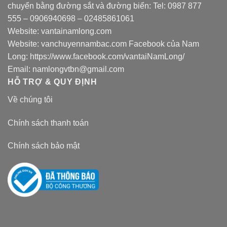
chuyển bằng đường sắt và đường biển: Tel:
0987 877
555
–
0906940698
– 02485861061
Website:
vantainamlong.com
Website:
vanchuyennambac.com
Facebook của Nam
Long:
https://www.facebook.com/vantaiNamLong/
Email:
namlongvtbn@gmail.com
HỖ TRỢ & QUY ĐỊNH
Về chúng tôi
Chính sách thanh toán
Chính sách bảo mật