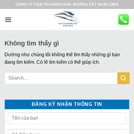
B
CÔNG TY VẬN TẢI HÀNG HÓA ĐƯỜNG SẮT NAM LONG
ỏ
q
u
a
n
Không tìm thấy gì
ộ
Dường như chúng tôi không thể tìm thấy những gì bạn
i
đang tìm kiếm. Có lẽ tìm kiếm có thể giúp ích.
d
u
n
g
ĐĂNG KÝ NHẬN THÔNG TIN