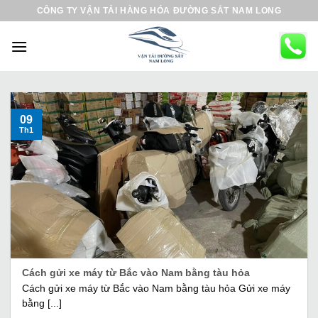
B
CÔNG TY VẬN TẢI HÀNG HÓA ĐƯỜNG SẮT NAM LONG
ỏ
q
u
a
n
ộ
09
Th1
i
d
u
n
g
Cách gửi xe máy từ Bắc vào Nam bằng tàu hỏa
Cách gửi xe máy từ Bắc vào Nam bằng tàu hỏa Gửi xe máy
bằng [...]