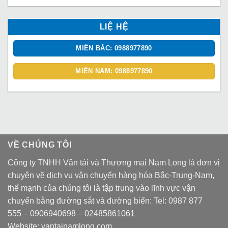
LIỆ HỆ
MIỀN BẮC: 0988977890
MIỀN NAM: 0988977890
VỀ CHÚNG TÔI
Công ty TNHH Vận tải và Thương mại Nam Long là đơn vị
chuyên về dịch vụ vận chuyển hàng hóa Bắc-Trung-Nam,
thế mạnh của chúng tôi là tập trung vào lĩnh vực vận
chuyển bằng đường sắt và đường biển: Tel:
0987 877
555
–
0906940698
– 02485861061
Website:
vantainamlong.com