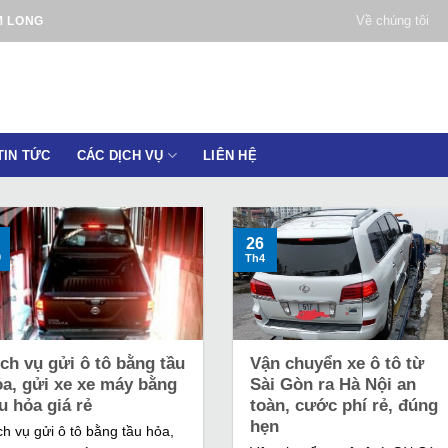
Về chúng tôi
M LONG
TIN TỨC
CÁC DỊCH VỤ
LIÊN HỆ
26
0
Th4
ch vụ gửi ô tô bằng tầu
Vận chuyển xe ô tô từ
ỏa, gửi xe xe máy bằng
Sài Gòn ra Hà Nội an
u hỏa giá rẻ
toàn, cước phí rẻ, đúng
hẹn
ch vụ gửi ô tô bằng tầu hỏa,