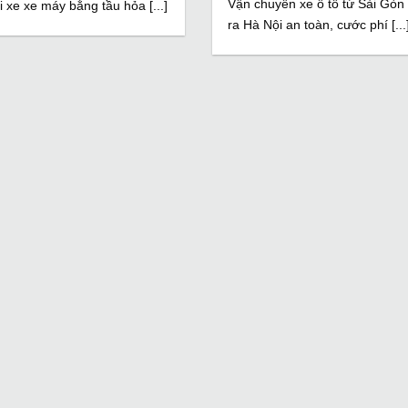
Vận chuyển xe ô tô từ Sài Gòn
i xe xe máy bằng tầu hỏa [...]
ra Hà Nội an toàn, cước phí [...