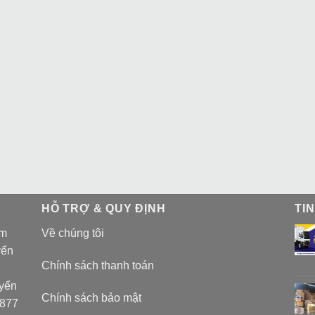
HỖ TRỢ & QUY ĐỊNH
TI
am
Về chúng tôi
yển
Chính sách thanh toán
uyển
Chính sách bảo mật
 877