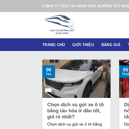
B
CÔNG TY VẬN TẢI HÀNG HÓA ĐƯỜNG SẮT NA
ỏ
q
u
a
n
TRANG CHỦ
GIỚI THIỆU
BẢNG GIÁ
ộ
i
d
u
06
05
Th1
Th1
n
g
Chọn dịch vụ gửi xe ô tô
Dị
bằng tàu hỏa ở đâu tốt,
h
giá rẻ nhất?
tầ
Chọn dịch vụ gửi xe ô tô bằng
Dị