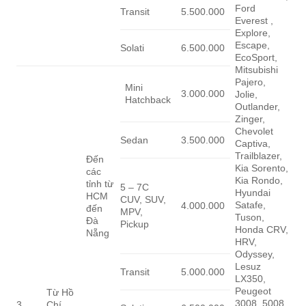
Ford
Transit
5.500.000
Everest ,
Explore,
Escape,
Solati
6.500.000
EcoSport,
Mitsubishi
Pajero,
Mini
3.000.000
Jolie,
Hatchback
Outlander,
Zinger,
Chevolet
Sedan
3.500.000
Captiva,
Trailblazer,
Đến
Kia Sorento,
các
Kia Rondo,
tỉnh từ
5 – 7C
Hyundai
HCM
CUV, SUV,
Satafe,
4.000.000
đến
MPV,
Tuson,
Đà
Pickup
Honda CRV,
Nẵng
HRV,
Odyssey,
Lesuz
Transit
5.000.000
LX350,
Peugeot
Từ Hồ
3008, 5008,
3
Chí