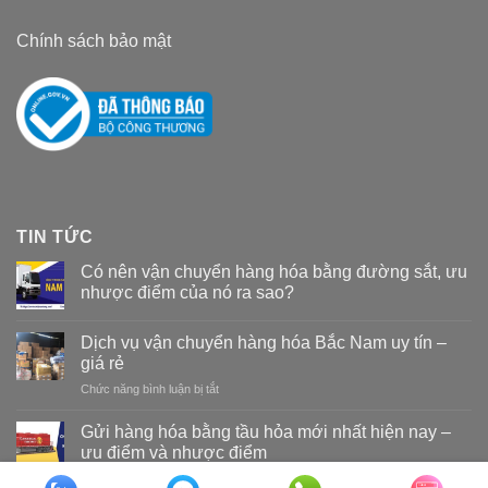
Chính sách bảo mật
TIN TỨC
Có nên vận chuyển hàng hóa bằng đường sắt, ưu
nhược điểm của nó ra sao?
Dịch vụ vận chuyển hàng hóa Bắc Nam uy tín –
giá rẻ
Chức năng bình luận bị tắt
ở
Dịch
vụ
Gửi hàng hóa bằng tầu hỏa mới nhất hiện nay –
vận
ưu điểm và nhược điểm
chuyển
hàng