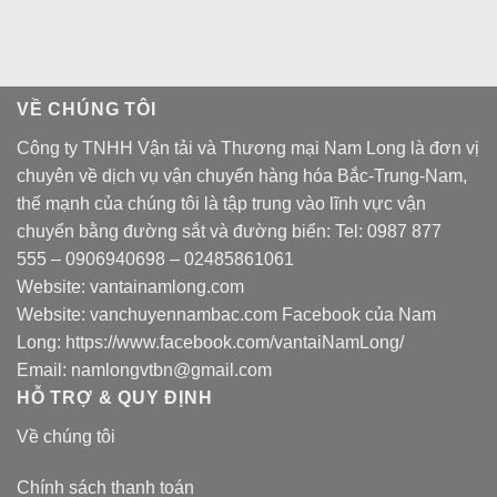
VỀ CHÚNG TÔI
Công ty TNHH Vận tải và Thương mại Nam Long là đơn vị
chuyên về dịch vụ vận chuyển hàng hóa Bắc-Trung-Nam,
thế mạnh của chúng tôi là tập trung vào lĩnh vực vận
chuyển bằng đường sắt và đường biển: Tel:
0987 877
555
–
0906940698
– 02485861061
Website:
vantainamlong.com
Website:
vanchuyennambac.com
Facebook của Nam
Long:
https://www.facebook.com/vantaiNamLong/
Email:
namlongvtbn@gmail.com
HỖ TRỢ & QUY ĐỊNH
Về chúng tôi
Chính sách thanh toán