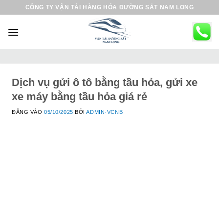
B
CÔNG TY VẬN TẢI HÀNG HÓA ĐƯỜNG SẮT NAM LONG
ỏ
q
u
a
n
ộ
Dịch vụ gửi ô tô bằng tầu hỏa, gửi xe
i
xe máy bằng tầu hỏa giá rẻ
d
ĐĂNG VÀO
05/10/2025
BỞI
ADMIN-VCNB
u
n
g