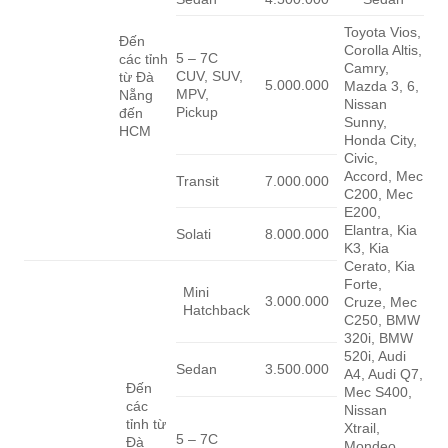
Toyota Vios,
Đến
Corolla Altis,
5 – 7C
các tỉnh
Camry,
CUV, SUV,
từ Đà
5.000.000
Mazda 3, 6,
MPV,
Nẵng
Nissan
Pickup
đến
Sunny,
HCM
Honda City,
Civic,
Accord, Mec
Transit
7.000.000
C200, Mec
E200,
Elantra, Kia
Solati
8.000.000
K3, Kia
Cerato, Kia
Forte,
Mini
3.000.000
Cruze, Mec
Hatchback
C250, BMW
320i, BMW
520i, Audi
Sedan
3.500.000
A4, Audi Q7,
Đến
Mec S400,
các
Nissan
tỉnh từ
Xtrail,
5 – 7C
Đà
Mondeo,