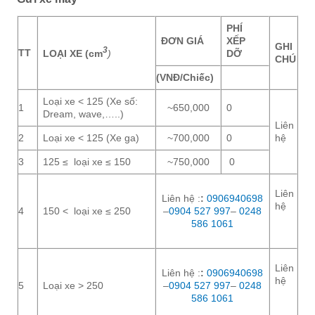
PHÍ
ĐƠN GIÁ
XẾP
GHI
3
TT
LOẠI XE (cm
)
DỠ
CHÚ
(VNĐ/Chiếc)
Loại xe < 125 (Xe số:
1
~650,000
0
Dream, wave,…..)
Liên
2
Loại xe < 125 (Xe ga)
~700,000
0
hệ
3
125 ≤ loại xe ≤ 150
~750,000
0
Liên
Liên hệ :
:
0906940698
hệ
4
150 < loại xe ≤ 250
–
0904 527 997
–
0248
586 1061
Liên
Liên hệ :
:
0906940698
hệ
5
Loại xe > 250
–
0904 527 997
–
0248
586 1061