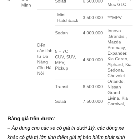
Solati
6.500.000
Mec GLC
Minh
Mini
3.500.000
***MPV
Hatchback
Innova
Sedan
4.000.000
,Grandis ,
Mazda
Đến
Premacy,
các tỉnh
5 – 7C
Expander,
từ Đà
CUV, SUV,
Kia Caren,
4.500.000
Nẵng
MPV,
Alphard, Kia
đến Hà
Pickup
Sedona,
Nội
Chevolet
Orlando,
Transit
6.500.000
Nissan
Grand
Livina, Kia
Solati
7.500.000
Carnival,…
Bảng giá trên được:
– Áp dụng cho các xe có giá trị dưới 1tỷ, các dòng xe
khác có giá trị lớn tính thêm giá trị bảo hiểm phát sinh