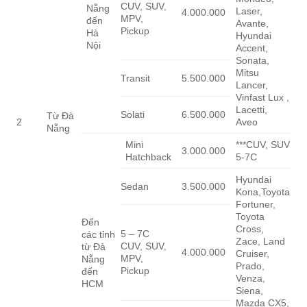
CUV, SUV,
Nẵng
Laser,
4.000.000
MPV,
đến
Avante,
Pickup
Hà
Hyundai
Nội
Accent,
Sonata,
Mitsu
Transit
5.500.000
Lancer,
Vinfast Lux ,
Lacetti,
Solati
6.500.000
Từ Đà
2
Aveo
Nẵng
Mini
***CUV, SUV
3.000.000
Hatchback
5-7C
Hyundai
Sedan
3.500.000
Kona,Toyota
Fortuner,
Toyota
Đến
Cross,
5 – 7C
các tỉnh
Zace, Land
CUV, SUV,
từ Đà
4.000.000
Cruiser,
MPV,
Nẵng
Prado,
Pickup
đến
Venza,
HCM
Siena,
Mazda CX5,