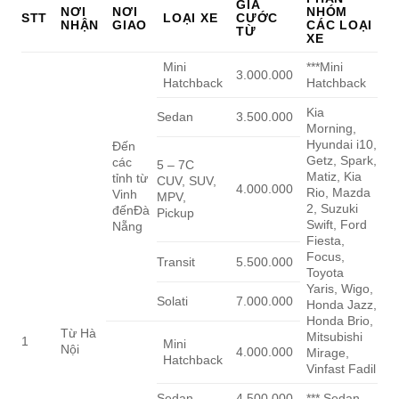
GIÁ
NƠI
NƠI
NHÓM
STT
LOẠI XE
CƯỚC
NHẬN
GIAO
CÁC LOẠI
TỪ
XE
Mini
***Mini
3.000.000
Hatchback
Hatchback
Kia
Sedan
3.500.000
Morning,
Hyundai i10,
Đến
Getz, Spark,
các
5 – 7C
Matiz, Kia
tỉnh từ
CUV, SUV,
4.000.000
Rio, Mazda
Vinh
MPV,
2, Suzuki
đếnĐà
Pickup
Swift, Ford
Nẵng
Fiesta,
Focus,
Transit
5.500.000
Toyota
Yaris, Wigo,
Solati
7.000.000
Honda Jazz,
Honda Brio,
Từ Hà
Mitsubishi
1
Mini
Nội
4.000.000
Mirage,
Hatchback
Vinfast Fadil
Sedan
4.500.000
*** Sedan