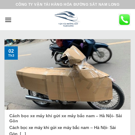
B
CÔNG TY VẬN TẢI HÀNG HÓA ĐƯỜNG SẮT NAM LONG
ỏ
q
u
a
n
ộ
02
Th3
i
d
u
n
g
Cách bọc xe máy khi gửi xe máy bắc nam – Hà Nội- Sài
Gòn
Cách bọc xe máy khi gửi xe máy bắc nam – Hà Nội- Sài
Gòn, [...]