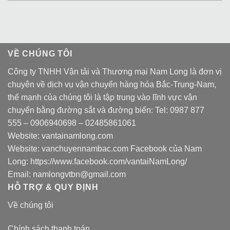
VỀ CHÚNG TÔI
Công ty TNHH Vận tải và Thương mại Nam Long là đơn vị
chuyên về dịch vụ vận chuyển hàng hóa Bắc-Trung-Nam,
thế mạnh của chúng tôi là tập trung vào lĩnh vực vận
chuyển bằng đường sắt và đường biển: Tel:
0987 877
555
–
0906940698
– 02485861061
Website:
vantainamlong.com
Website:
vanchuyennambac.com
Facebook của Nam
Long:
https://www.facebook.com/vantaiNamLong/
Email:
namlongvtbn@gmail.com
HỖ TRỢ & QUY ĐỊNH
Về chúng tôi
Chính sách thanh toán