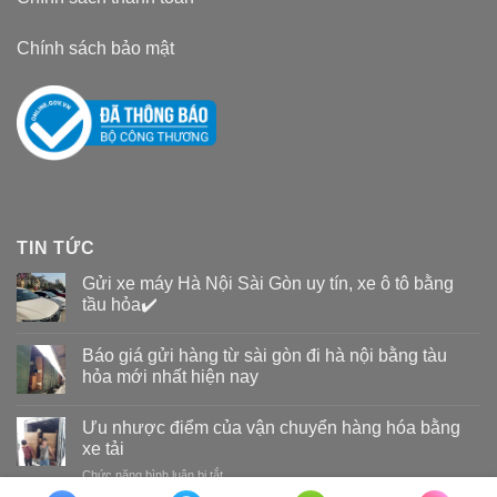
Chính sách bảo mật
TIN TỨC
Gửi xe máy Hà Nội Sài Gòn uy tín, xe ô tô bằng
tầu hỏa✔️
Báo giá gửi hàng từ sài gòn đi hà nội bằng tàu
hỏa mới nhất hiện nay
Ưu nhược điểm của vận chuyển hàng hóa bằng
xe tải
Chức năng bình luận bị tắt
ở
Ưu