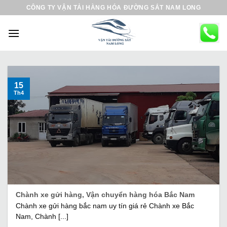
B
CÔNG TY VẬN TẢI HÀNG HÓA ĐƯỜNG SẮT NAM LONG
ỏ
q
u
a
n
ộ
15
Th4
i
d
u
n
g
Chành xe gửi hàng, Vận chuyển hàng hóa Bắc Nam
Chành xe gửi hàng bắc nam uy tín giá rẻ Chành xe Bắc
Nam, Chành [...]