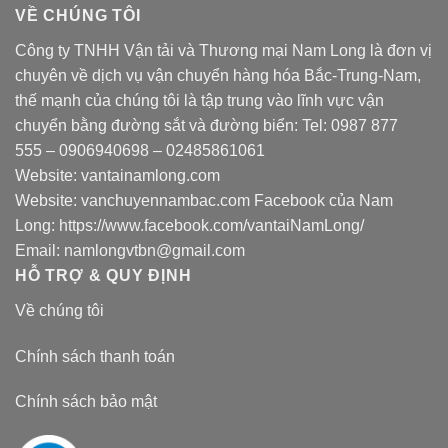
VỀ CHÚNG TÔI
Công ty TNHH Vận tải và Thương mại Nam Long là đơn vị
chuyên về dịch vụ vận chuyển hàng hóa Bắc-Trung-Nam,
thế mạnh của chúng tôi là tập trung vào lĩnh vực vận
chuyển bằng đường sắt và đường biển: Tel:
0987 877
555
–
0906940698
– 02485861061
Website:
vantainamlong.com
Website:
vanchuyennambac.com
Facebook của Nam
Long:
https://www.facebook.com/vantaiNamLong/
Email:
namlongvtbn@gmail.com
HỖ TRỢ & QUY ĐỊNH
Về chúng tôi
Chính sách thanh toán
Chính sách bảo mật