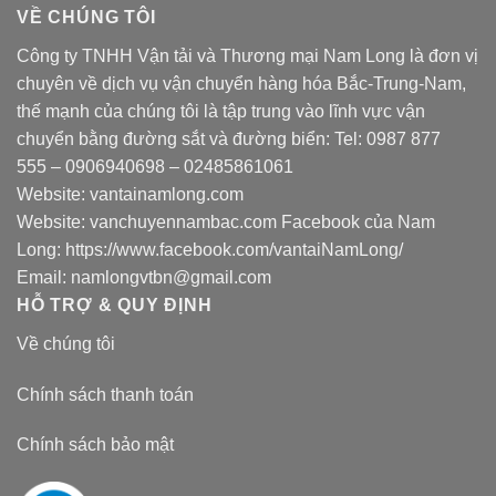
VỀ CHÚNG TÔI
Công ty TNHH Vận tải và Thương mại Nam Long là đơn vị
chuyên về dịch vụ vận chuyển hàng hóa Bắc-Trung-Nam,
thế mạnh của chúng tôi là tập trung vào lĩnh vực vận
chuyển bằng đường sắt và đường biển: Tel:
0987 877
555
–
0906940698
– 02485861061
Website:
vantainamlong.com
Website:
vanchuyennambac.com
Facebook của Nam
Long:
https://www.facebook.com/vantaiNamLong/
Email:
namlongvtbn@gmail.com
HỖ TRỢ & QUY ĐỊNH
Về chúng tôi
Chính sách thanh toán
Chính sách bảo mật