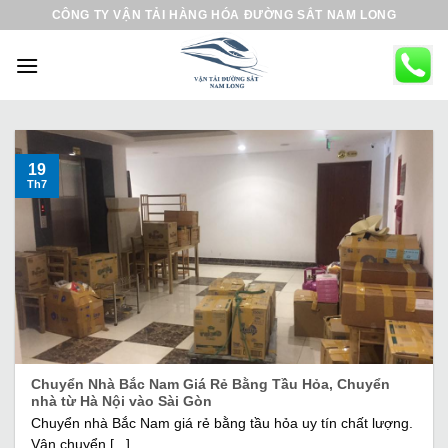
B
CÔNG TY VẬN TẢI HÀNG HÓA ĐƯỜNG SẮT NAM LONG
ỏ
q
u
a
n
ộ
19
Th7
i
d
u
n
g
Chuyển Nhà Bắc Nam Giá Rẻ Bằng Tầu Hỏa, Chuyển
nhà từ Hà Nội vào Sài Gòn
Chuyển nhà Bắc Nam giá rẻ bằng tầu hỏa uy tín chất lượng.
Vận chuyển [...]