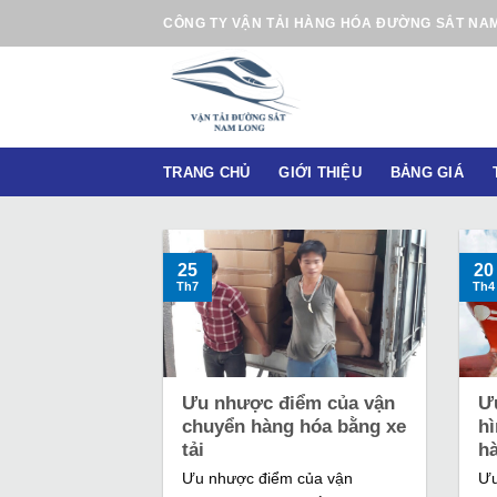
B
CÔNG TY VẬN TẢI HÀNG HÓA ĐƯỜNG SẮT NA
ỏ
q
u
a
n
TRANG CHỦ
GIỚI THIỆU
BẢNG GIÁ
ộ
i
d
u
25
20
Th7
Th4
n
g
Ưu nhược điểm của vận
Ư
chuyển hàng hóa bằng xe
h
tải
h
Ưu nhược điểm của vận
Ưu