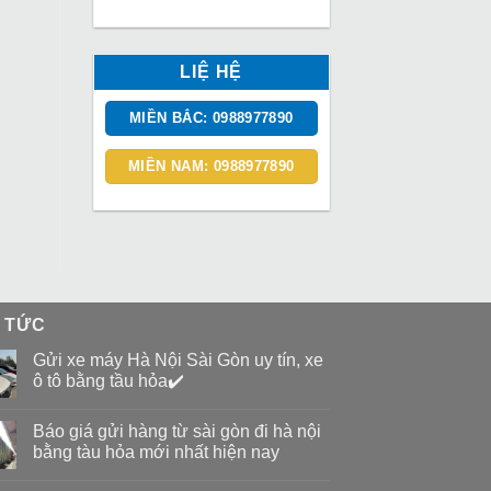
LIỆ HỆ
MIỀN BẮC: 0988977890
MIỀN NAM: 0988977890
N TỨC
Gửi xe máy Hà Nội Sài Gòn uy tín, xe
ô tô bằng tầu hỏa✔️
Báo giá gửi hàng từ sài gòn đi hà nội
bằng tàu hỏa mới nhất hiện nay