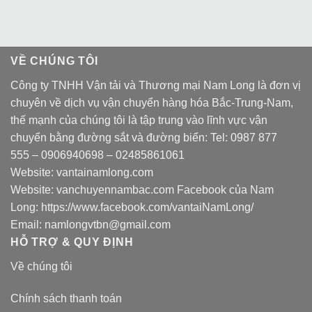
VỀ CHÚNG TÔI
Công ty TNHH Vận tải và Thương mại Nam Long là đơn vị
chuyên về dịch vụ vận chuyển hàng hóa Bắc-Trung-Nam,
thế mạnh của chúng tôi là tập trung vào lĩnh vực vận
chuyển bằng đường sắt và đường biển: Tel:
0987 877
555
–
0906940698
– 02485861061
Website:
vantainamlong.com
Website:
vanchuyennambac.com
Facebook của Nam
Long:
https://www.facebook.com/vantaiNamLong/
Email:
namlongvtbn@gmail.com
HỖ TRỢ & QUY ĐỊNH
Về chúng tôi
Chính sách thanh toán