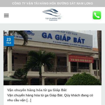
B
CÔNG TY VẬN TẢI HÀNG HÓA ĐƯỜNG SẮT NAM LONG
ỏ
q
u
a
n
ộ
23
Th3
i
d
u
n
g
Vận chuyển hàng hóa từ ga Giáp Bát
Vận chuyển hàng hóa từ ga Giáp Bát. Qúy khách đang có
nhu cầu vận [...]