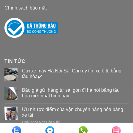
Chính sách bảo mật
TIN TỨC
Gửi xe máy Hà Nội Sài Gòn uy tín, xe ô tô bằng
tầu hỏa✔️
Báo giá gửi hàng từ sài gòn đi hà nội bằng tàu
hỏa mới nhất hiện nay
Ưu nhược điểm của vận chuyển hàng hóa bằng
xe tải
Chức năng bình luận bị tắt
ở
Ưu
nhược