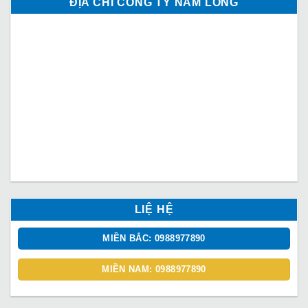
ĐỊA CHỈ CÔNG TY NAM LONG
LIỆ HỆ
MIỀN BẮC: 0988977890
MIỀN NAM: 0988977890