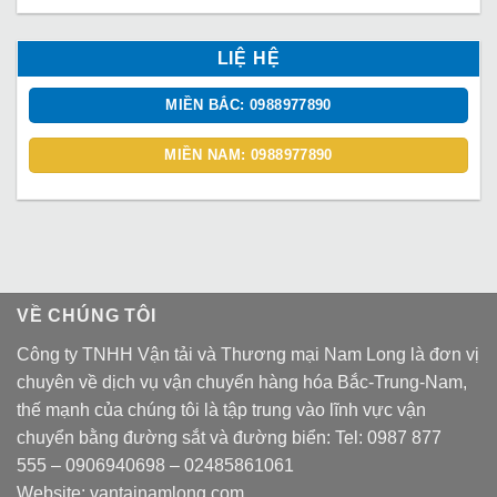
LIỆ HỆ
MIỀN BẮC: 0988977890
MIỀN NAM: 0988977890
VỀ CHÚNG TÔI
Công ty TNHH Vận tải và Thương mại Nam Long là đơn vị
chuyên về dịch vụ vận chuyển hàng hóa Bắc-Trung-Nam,
thế mạnh của chúng tôi là tập trung vào lĩnh vực vận
chuyển bằng đường sắt và đường biển: Tel:
0987 877
555
–
0906940698
– 02485861061
Website:
vantainamlong.com