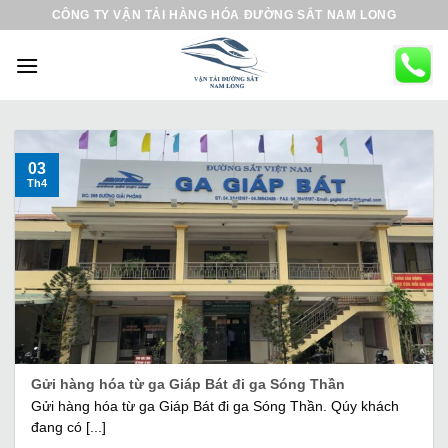
B
CÔNG TY VẬN TẢI HÀNG HÓA ĐƯỜNG SẮT NAM LONG
ỏ
q
u
a
n
ộ
03
Th4
i
d
u
n
g
Gửi hàng hóa từ ga Giáp Bát đi ga Sóng Thần
Gửi hàng hóa từ ga Giáp Bát đi ga Sóng Thần. Qúy khách
đang có [...]