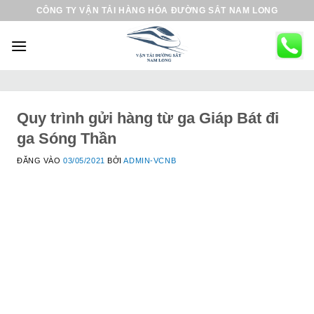
B
CÔNG TY VẬN TẢI HÀNG HÓA ĐƯỜNG SẮT NAM LONG
ỏ
q
u
a
n
ộ
Quy trình gửi hàng từ ga Giáp Bát đi
i
ga Sóng Thần
d
ĐĂNG VÀO
03/05/2021
BỞI
ADMIN-VCNB
u
n
g