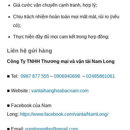
Giá cước vận chuyển cạnh tranh, hợp lý;
Chịu trách nhiệm hoàn toàn mọi mất mát, rủi ro (nếu
có);
Thực hiện đầy đủ mọi cam kết trong hợp đồng;
Liên hệ gửi hàng
Công Ty TNHH Thương mại và vận tải Nam Long
■ Tel:
0987 877 555
–
0906940698
–
02485861061
■ Website :
vantaihanghoabacnam.com
■ Facebook của Nam
Long:
https://www.facebook.com/vantaiNamLong/
■ Email:
namlongvtbn@gmail.com