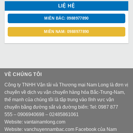
LIỆ HỆ
MIỀN BẮC: 0988977890
MIỀN NAM: 0988977890
VỀ CHÚNG TÔI
Công ty TNHH Vận tải và Thương mại Nam Long là đơn vị
chuyên về dịch vụ vận chuyển hàng hóa Bắc-Trung-Nam,
thế mạnh của chúng tôi là tập trung vào lĩnh vực vận
chuyển bằng đường sắt và đường biển: Tel:
0987 877
555
–
0906940698
– 02485861061
Website:
vantainamlong.com
Website:
vanchuyennambac.com
Facebook của Nam