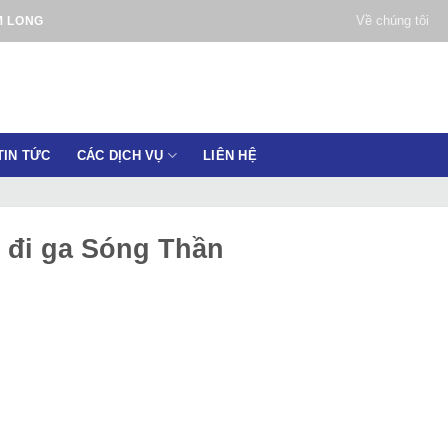
Về chúng tôi
M LONG
TIN TỨC
CÁC DỊCH VỤ
LIÊN HỆ
 đi ga Sóng Thần