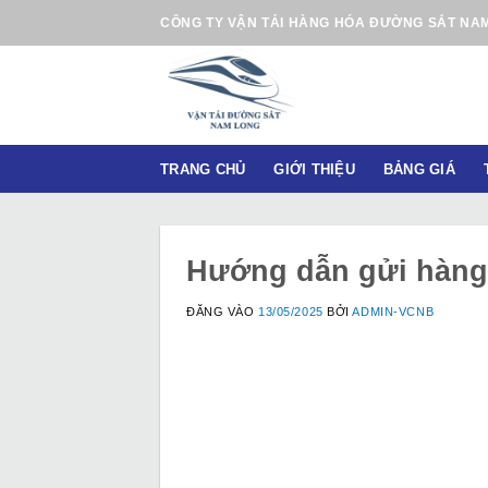
B
CÔNG TY VẬN TẢI HÀNG HÓA ĐƯỜNG SẮT NA
ỏ
q
u
a
n
TRANG CHỦ
GIỚI THIỆU
BẢNG GIÁ
ộ
i
d
u
Hướng dẫn gửi hàng
n
g
ĐĂNG VÀO
13/05/2025
BỞI
ADMIN-VCNB