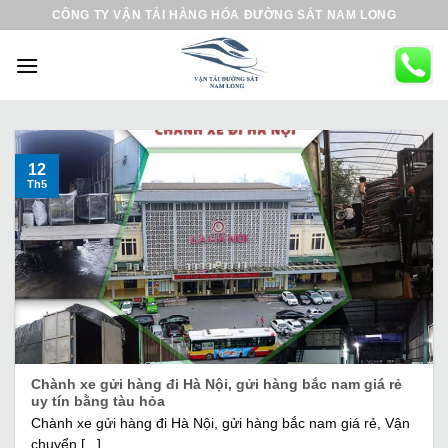
B
CÔNG TY VẬN TẢI HÀNG HÓA ĐƯỜNG SẮT NAM LONG
ỏ
q
u
a
n
ộ
12
Th5
i
d
u
n
g
Chành xe gửi hàng đi Hà Nội, gửi hàng bắc nam giá rẻ
uy tín bằng tàu hỏa
Chành xe gửi hàng đi Hà Nội, gửi hàng bắc nam giá rẻ, Vận
chuyển [...]