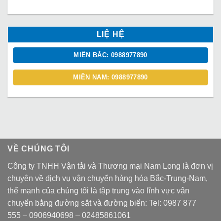
LIỆ HỆ
MIỀN BẮC: 0988977890
MIỀN NAM: 0988977890
VỀ CHÚNG TÔI
Công ty TNHH Vận tải và Thương mại Nam Long là đơn vị
chuyên về dịch vụ vận chuyển hàng hóa Bắc-Trung-Nam,
thế mạnh của chúng tôi là tập trung vào lĩnh vực vận
chuyển bằng đường sắt và đường biển: Tel:
0987 877
555
–
0906940698
– 02485861061