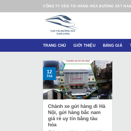
B
CÔNG TY VẬN TẢI HÀNG HÓA ĐƯỜNG SẮT NA
ỏ
q
u
a
n
TRANG CHỦ
GIỚI THIỆU
BẢNG GIÁ
ộ
i
d
u
12
Th5
n
g
Chành xe gửi hàng đi Hà
Nội, gửi hàng bắc nam
giá rẻ uy tín bằng tàu
hỏa