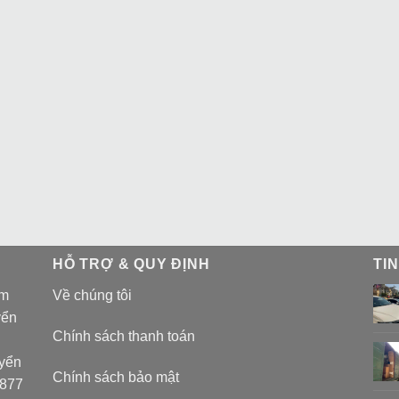
HỖ TRỢ & QUY ĐỊNH
TI
am
Về chúng tôi
yển
Chính sách thanh toán
uyển
Chính sách bảo mật
 877