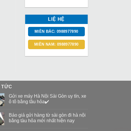
LIỆ HỆ
MIỀN BẮC: 0988977890
MIỀN NAM: 0988977890
N TỨC
Gửi xe máy Hà Nội Sài Gòn uy tín, xe
ô tô bằng tầu hỏa✔️
Báo giá gửi hàng từ sài gòn đi hà nội
bằng tàu hỏa mới nhất hiện nay