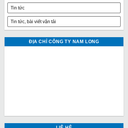
Tin tức
Tin tức, bài viết vận tải
ĐỊA CHỈ CÔNG TY NAM LONG
LIỆ HỆ