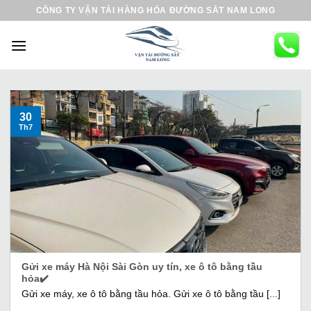
B
CÔNG TY VẬN TẢI HÀNG HÓA ĐƯỜNG SẮT NAM LONG
ỏ
q
u
a
n
ộ
30
Th7
i
d
u
n
g
Gửi xe máy Hà Nội Sài Gòn uy tín, xe ô tô bằng tầu
hỏa✔️
Gửi xe máy, xe ô tô bằng tầu hỏa. Gửi xe ô tô bằng tầu [...]