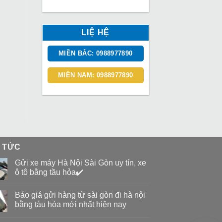
LIỆ HỆ
MIỀN BẮC: 0988977890
MIỀN NAM: 0988977890
N TỨC
Gửi xe máy Hà Nội Sài Gòn uy tín, xe
ô tô bằng tầu hỏa✔️
Báo giá gửi hàng từ sài gòn đi hà nội
bằng tàu hỏa mới nhất hiện nay