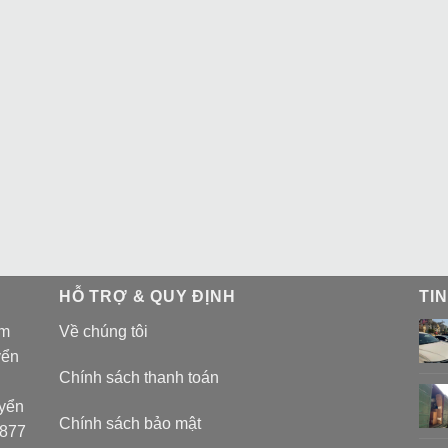
HỖ TRỢ & QUY ĐỊNH
TI
am
Về chúng tôi
yển
Chính sách thanh toán
uyển
Chính sách bảo mật
 877