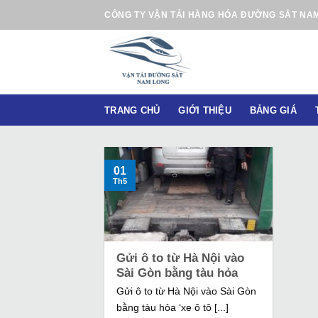
B
CÔNG TY VẬN TẢI HÀNG HÓA ĐƯỜNG SẮT NA
ỏ
q
u
a
n
TRANG CHỦ
GIỚI THIỆU
BẢNG GIÁ
ộ
i
d
u
01
Th5
n
g
Gửi ô to từ Hà Nội vào
Sài Gòn bằng tàu hỏa
Gửi ô to từ Hà Nội vào Sài Gòn
bằng tàu hỏa ‘xe ô tô [...]