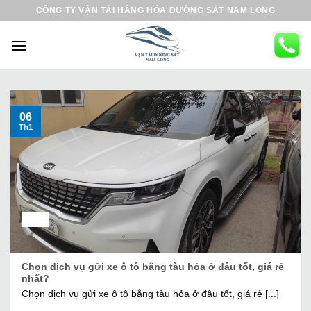
B
CÔNG TY VẬN TẢI HÀNG HÓA ĐƯỜNG SẮT NAM LONG
ỏ
q
u
a
n
ộ
06
Th1
i
d
u
n
g
Chọn dịch vụ gửi xe ô tô bằng tàu hỏa ở đâu tốt, giá rẻ
nhất?
Chọn dịch vụ gửi xe ô tô bằng tàu hỏa ở đâu tốt, giá rẻ [...]