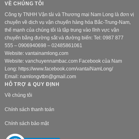
VỀ CHÚNG TÔI
Công ty TNHH Vận tải và Thương mại Nam Long là đơn vị
chuyên về dịch vụ vận chuyển hàng hóa Bắc-Trung-Nam,
thế mạnh của chúng tôi là tập trung vào lĩnh vực vận
chuyển bằng đường sắt và đường biển: Tel:
0987 877
555
–
0906940698
– 02485861061
Website:
vantainamlong.com
Website:
vanchuyennambac.com
Facebook của Nam
Long:
https://www.facebook.com/vantaiNamLong/
Email:
namlongvtbn@gmail.com
HỖ TRỢ & QUY ĐỊNH
Về chúng tôi
Chính sách thanh toán
Chính sách bảo mật