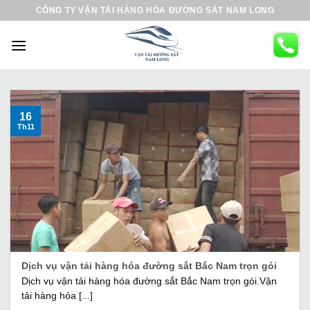
B
CÔNG TY VẬN TẢI HÀNG HÓA ĐƯỜNG SẮT NAM LONG
ỏ
q
u
a
n
ộ
16
Th11
i
d
u
n
g
Dịch vụ vận tải hàng hóa đường sắt Bắc Nam trọn gói
Dịch vụ vận tải hàng hóa đường sắt Bắc Nam trọn gói.Vận
tải hàng hóa [...]