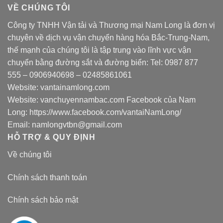
VỀ CHÚNG TÔI
Công ty TNHH Vận tải và Thương mại Nam Long là đơn vị
chuyên về dịch vụ vận chuyển hàng hóa Bắc-Trung-Nam,
thế mạnh của chúng tôi là tập trung vào lĩnh vực vận
chuyển bằng đường sắt và đường biển: Tel:
0987 877
555
–
0906940698
– 02485861061
Website:
vantainamlong.com
Website:
vanchuyennambac.com
Facebook của Nam
Long:
https://www.facebook.com/vantaiNamLong/
Email:
namlongvtbn@gmail.com
HỖ TRỢ & QUY ĐỊNH
Về chúng tôi
Chính sách thanh toán
Chính sách bảo mật