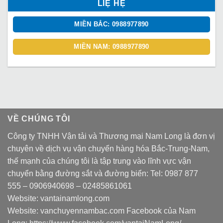
LIỆ HỆ
MIỀN BẮC: 0988977890
MIỀN NAM: 0988977890
VỀ CHÚNG TÔI
Công ty TNHH Vận tải và Thương mại Nam Long là đơn vị
chuyên về dịch vụ vận chuyển hàng hóa Bắc-Trung-Nam,
thế mạnh của chúng tôi là tập trung vào lĩnh vực vận
chuyển bằng đường sắt và đường biển: Tel:
0987 877
555
–
0906940698
– 02485861061
Website:
vantainamlong.com
Website:
vanchuyennambac.com
Facebook của Nam