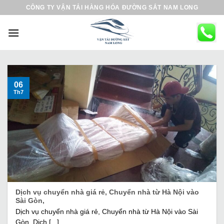
B
CÔNG TY VẬN TẢI HÀNG HÓA ĐƯỜNG SẮT NAM LONG
ỏ
q
u
a
n
ộ
06
Th7
i
d
u
n
g
Dịch vụ chuyển nhà giá rẻ, Chuyển nhà từ Hà Nội vào
Sài Gòn,
Dịch vụ chuyển nhà giá rẻ, Chuyển nhà từ Hà Nội vào Sài
Gòn, Dịch [...]