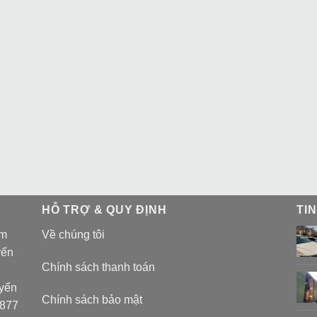
HỖ TRỢ & QUY ĐỊNH
TI
am
Về chúng tôi
yển
Chính sách thanh toán
uyển
Chính sách bảo mật
 877