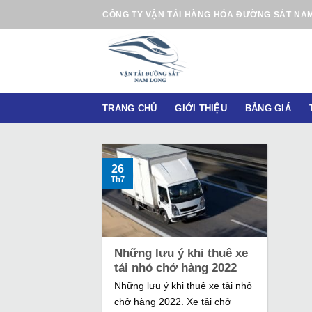
B
CÔNG TY VẬN TẢI HÀNG HÓA ĐƯỜNG SẮT NA
ỏ
q
u
a
n
TRANG CHỦ
GIỚI THIỆU
BẢNG GIÁ
ộ
i
d
u
26
Th7
n
g
Những lưu ý khi thuê xe
tải nhỏ chở hàng 2022
Những lưu ý khi thuê xe tải nhỏ
chở hàng 2022. Xe tải chở