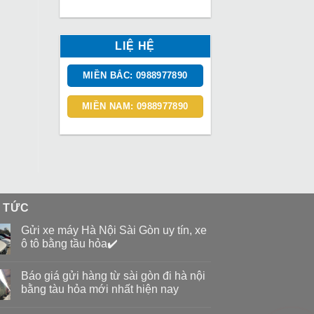
LIỆ HỆ
MIỀN BẮC: 0988977890
MIỀN NAM: 0988977890
N TỨC
Gửi xe máy Hà Nội Sài Gòn uy tín, xe
ô tô bằng tầu hỏa✔️
Báo giá gửi hàng từ sài gòn đi hà nội
bằng tàu hỏa mới nhất hiện nay