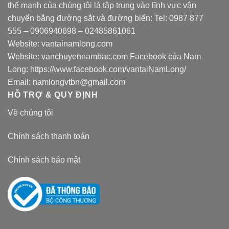
thế mạnh của chúng tôi là tập trung vào lĩnh vực vận
chuyển bằng đường sắt và đường biển: Tel:
0987 877
555
–
0906940698
– 02485861061
Website:
vantainamlong.com
Website:
vanchuyennambac.com
Facebook của Nam
Long:
https://www.facebook.com/vantaiNamLong/
Email:
namlongvtbn@gmail.com
HỖ TRỢ & QUY ĐỊNH
Về chúng tôi
Chính sách thanh toán
Chính sách bảo mật