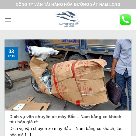
B
CÔNG TY VẬN TẢI HÀNG HÓA ĐƯỜNG SẮT NAM LONG
ỏ
q
u
a
n
ộ
03
Th10
i
d
u
n
g
Dịch vụ vận chuyển xe máy Bắc – Nam bằng xe khách,
tàu hỏa giá rẻ
Dịch vụ vận chuyển xe máy Bắc – Nam bằng xe khách, tàu
hỏa giá [...]