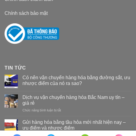
Chính sách bảo mật
TIN TỨC
Có nên vận chuyển hàng hóa bằng đường sắt, ưu
nhược điểm của nó ra sao?
Dịch vụ vận chuyển hàng hóa Bắc Nam uy tín –
giá rẻ
Chức năng bình luận bị tắt
ở
Dịch
vụ
Gửi hàng hóa bằng tầu hỏa mới nhất hiện nay –
vận
ưu điểm và nhược điểm
chuyển