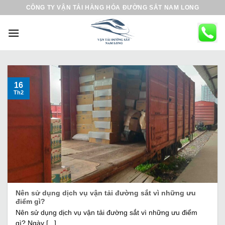
B
CÔNG TY VẬN TẢI HÀNG HÓA ĐƯỜNG SẮT NAM LONG
ỏ
q
u
a
n
ộ
16
Th2
i
d
u
n
g
Nên sử dụng dịch vụ vận tải đường sắt vì những ưu
điểm gì?
Nên sử dụng dịch vụ vận tải đường sắt vì những ưu điểm
gì? Ngày [...]