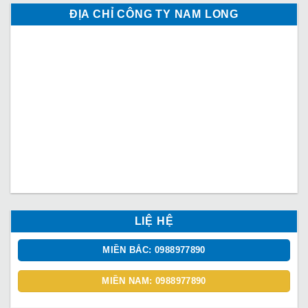
ĐỊA CHỈ CÔNG TY NAM LONG
LIỆ HỆ
MIỀN BẮC: 0988977890
MIỀN NAM: 0988977890