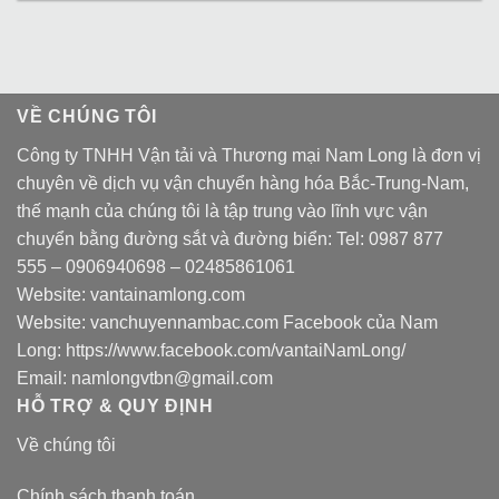
VỀ CHÚNG TÔI
Công ty TNHH Vận tải và Thương mại Nam Long là đơn vị
chuyên về dịch vụ vận chuyển hàng hóa Bắc-Trung-Nam,
thế mạnh của chúng tôi là tập trung vào lĩnh vực vận
chuyển bằng đường sắt và đường biển: Tel:
0987 877
555
–
0906940698
– 02485861061
Website:
vantainamlong.com
Website:
vanchuyennambac.com
Facebook của Nam
Long:
https://www.facebook.com/vantaiNamLong/
Email:
namlongvtbn@gmail.com
HỖ TRỢ & QUY ĐỊNH
Về chúng tôi
Chính sách thanh toán