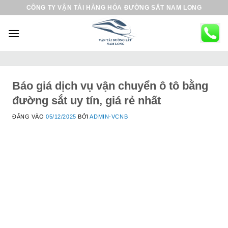
B
CÔNG TY VẬN TẢI HÀNG HÓA ĐƯỜNG SẮT NAM LONG
ỏ
q
u
a
n
ộ
Báo giá dịch vụ vận chuyển ô tô bằng
i
đường sắt uy tín, giá rẻ nhất
d
ĐĂNG VÀO
05/12/2025
BỞI
ADMIN-VCNB
u
n
g