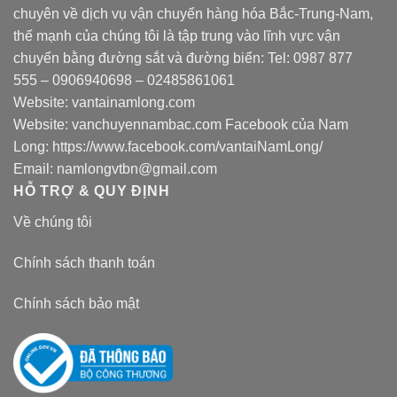
chuyên về dịch vụ vận chuyển hàng hóa Bắc-Trung-Nam,
thế mạnh của chúng tôi là tập trung vào lĩnh vực vận
chuyển bằng đường sắt và đường biển: Tel:
0987 877
555
–
0906940698
– 02485861061
Website:
vantainamlong.com
Website:
vanchuyennambac.com
Facebook của Nam
Long:
https://www.facebook.com/vantaiNamLong/
Email:
namlongvtbn@gmail.com
HỖ TRỢ & QUY ĐỊNH
Về chúng tôi
Chính sách thanh toán
Chính sách bảo mật