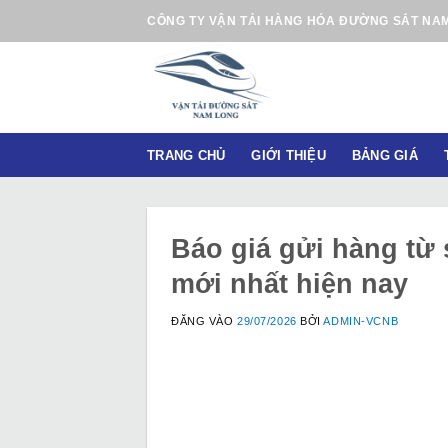
B
CÔNG TY VẬN TẢI HÀNG HÓA ĐƯỜNG SẮT NA
ỏ
q
u
a
n
TRANG CHỦ
GIỚI THIỆU
BẢNG GIÁ
ộ
i
d
u
Báo giá gửi hàng từ 
n
mới nhất hiện nay
g
ĐĂNG VÀO
29/07/2026
BỞI
ADMIN-VCNB