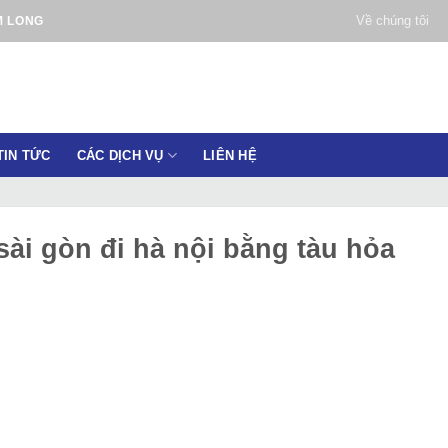
Về chúng tôi
M LONG
TIN TỨC
CÁC DỊCH VỤ
LIÊN HỆ
sài gòn đi hà nội bằng tàu hỏa