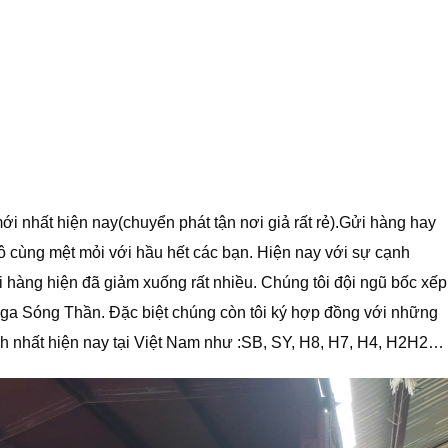
ới nhất hiện nay(chuyển phát tận nơi giả rất rẻ).Gửi hàng hay
ô cùng mệt mỏi với hầu hết các bạn. Hiện nay với sự cạnh
ửi hàng hiện đã giảm xuống rất nhiều. Chúng tôi đội ngũ bốc xếp
 ga Sóng Thần. Đặc biệt chúng còn tôi ký hợp đồng với những
nh nhất hiện nay tại Việt Nam như :SB, SY, H8, H7, H4, H2H2…