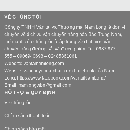
VỀ CHÚNG TÔI
Công ty TNHH Vận tải và Thương mại Nam Long là đơn vị
chuyên về dịch vụ vận chuyển hàng hóa Bắc-Trung-Nam,
thế mạnh của chúng tôi là tập trung vào lĩnh vực vận
chuyển bằng đường sắt và đường biển: Tel:
0987 877
555
–
0906940698
– 02485861061
Website:
vantainamlong.com
Website:
vanchuyennambac.com
Facebook của Nam
Long:
https://www.facebook.com/vantaiNamLong/
Email:
namlongvtbn@gmail.com
HỖ TRỢ & QUY ĐỊNH
Về chúng tôi
Chính sách thanh toán
Chính sách bảo mật