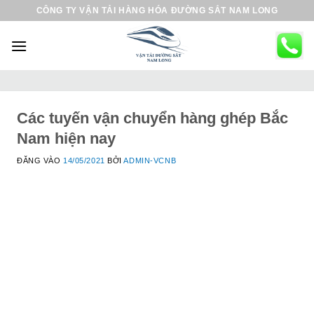
B
CÔNG TY VẬN TẢI HÀNG HÓA ĐƯỜNG SẮT NAM LONG
ỏ
q
u
a
n
ộ
Các tuyến vận chuyển hàng ghép Bắc
i
Nam hiện nay
d
ĐĂNG VÀO
14/05/2021
BỞI
ADMIN-VCNB
u
n
g