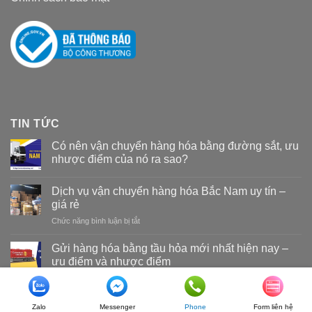
TIN TỨC
Có nên vận chuyển hàng hóa bằng đường sắt, ưu
nhược điểm của nó ra sao?
Dịch vụ vận chuyển hàng hóa Bắc Nam uy tín –
giá rẻ
Chức năng bình luận bị tắt
ở
Dịch
vụ
Gửi hàng hóa bằng tầu hỏa mới nhất hiện nay –
vận
ưu điểm và nhược điểm
chuyển
hàng
hóa
Copyright 2026 ©
Vận tải đường sắt Nam Long
Bắc
Zalo
Messenger
Phone
Form liên hệ