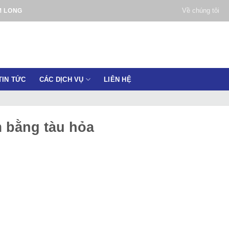
Về chúng tôi
M LONG
TIN TỨC
CÁC DỊCH VỤ
LIÊN HỆ
m bằng tàu hỏa