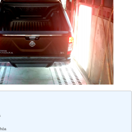
a
 hỏa