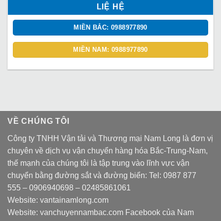
LIỆ HỆ
MIỀN BẮC: 0988977890
MIỀN NAM: 0988977890
VỀ CHÚNG TÔI
Công ty TNHH Vận tải và Thương mại Nam Long là đơn vị
chuyên về dịch vụ vận chuyển hàng hóa Bắc-Trung-Nam,
thế mạnh của chúng tôi là tập trung vào lĩnh vực vận
chuyển bằng đường sắt và đường biển: Tel:
0987 877
555
–
0906940698
– 02485861061
Website:
vantainamlong.com
Website:
vanchuyennambac.com
Facebook của Nam