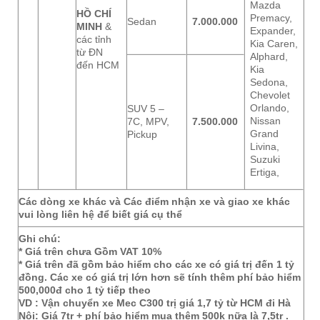
Mazda
HỒ CHÍ
Premacy,
Sedan
7.000.000
MINH
&
Expander,
các tỉnh
Kia Caren,
từ ĐN
Alphard,
đến HCM
Kia
Sedona,
Chevolet
Orlando,
SUV 5 –
Nissan
7C, MPV,
7.500.000
Grand
Pickup
Livina,
Suzuki
Ertiga,
Các dòng xe khác và Các điểm nhận xe và giao xe khác
vui lòng liên hệ để biết giá cụ thể
Ghi chú:
* Giá trên chưa Gồm VAT 10%
* Giá trên đã gồm bảo hiểm cho các xe có giá trị đến 1 tỷ
đồng. Các xe có giá trị lớn hơn sẽ tính thêm phí bảo hiểm
500,000đ cho 1 tỷ tiếp theo
VD : Vận chuyển xe Mec C300 trị giá 1,7 tỷ từ HCM đi Hà
Nội: Giá 7tr + phí bảo hiểm mua thêm 500k nữa là 7,5tr .