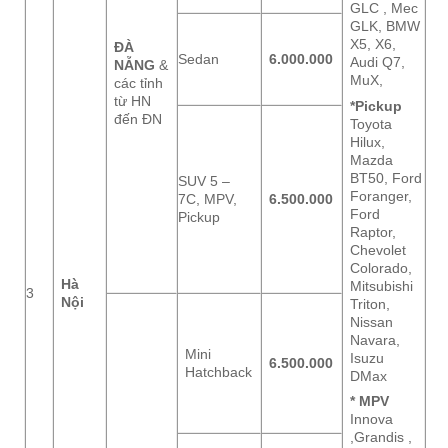
GLC , Mec
GLK, BMW
X5, X6,
ĐÀ
Sedan
6.000.000
Audi Q7,
NẴNG
&
MuX,
các tỉnh
từ HN
*Pickup
đến ĐN
Toyota
Hilux,
Mazda
BT50, Ford
SUV 5 –
Foranger,
7C, MPV,
6.500.000
Ford
Pickup
Raptor,
Chevolet
Colorado,
Hà
Mitsubishi
3
Nội
Triton,
Nissan
Navara,
Mini
Isuzu
6.500.000
Hatchback
DMax
* MPV
Innova
,Grandis ,