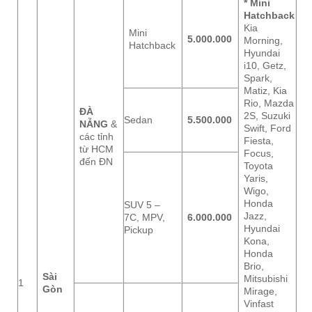
* Mini
Hatchback
Kia
Mini
5.000.000
Morning,
Hatchback
Hyundai
i10, Getz,
Spark,
Matiz, Kia
Rio, Mazda
ĐÀ
2S, Suzuki
Sedan
5.500.000
NẴNG
&
Swift, Ford
các tỉnh
Fiesta,
từ HCM
Focus,
đến ĐN
Toyota
Yaris,
Wigo,
Honda
SUV 5 –
Jazz,
7C, MPV,
6.000.000
Hyundai
Pickup
Kona,
Honda
Brio,
Sài
Mitsubishi
1
Gòn
Mirage,
Vinfast