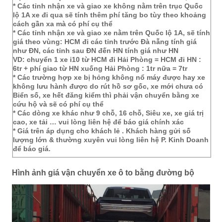
* Các tỉnh nhận xe và giao xe không nằm trên trục Quốc
lộ 1A xe đi qua sẽ tính thêm phí tăng bo tùy theo khoảng
cách gần xa mà có phí cụ thể
* Các tỉnh nhận xe và giao xe nằm trên Quốc lộ 1A, sẽ tính
giá theo vùng: HCM đi các tỉnh trước Đà nẵng tính giá
như ĐN, các tỉnh sau ĐN đến HN tính giá như HN
VD: chuyển 1 xe i10 từ HCM đi Hải Phòng = HCM đi HN :
6tr + phí giao từ HN xuống Hải Phòng : 1tr nữa = 7tr
* Các trường hợp xe bị hỏng không nổ máy được hay xe
không lưu hành được do rút hồ sơ gốc, xe mới chưa có
Biển số, xe hết đăng kiểm thì phải vận chuyển bằng xe
cứu hộ và sẽ có phí cụ thể
* Các dòng xe khác như 9 chỗ, 16 chỗ, Siêu xe, xe giá trị
cao, xe tải … vui lòng liên hệ để báo giá chính xác
* Giá trên áp dụng cho khách lẻ . Khách hàng gửi số
lượng lớn & thường xuyên vui lòng liên hệ P. Kinh Doanh
để báo giá.
Hình ảnh giá vận chuyển xe ô to bằng đường bộ