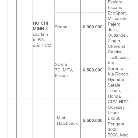
Explore,
Escape,
EcoSport,
Mitsubishi
HỒ CHÍ
Pajero,
Sedan
6.000.000
MINH
&
Jolie,
các tỉnh
Outlander,
từ ĐN
Zinger,
đến HCM
Chevolet
Captiva,
Trailblazer,
Kia
SUV 5 –
Sorento,
7C, MPV,
6.500.000
Kia Rondo,
Pickup
Hyundai
Satafe,
Tuson,
Honda
CRV, HRV,
Odyssey,
Lesuz
Mini
LX350,
5.500.000
Hatchback
Peugeot
3008,
5008, Mec