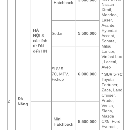
5.000.000
Hatchback
Nissan
Xtrail,
Mondeo,
Laser,
Avante,
HÀ
Hyundai
Sedan
5.500.000
NỘI
&
Accent,
các tỉnh
Sonata,
từ ĐN
Mitsu
đến HN
Lancer,
Vinfast Lux
, Lacetti,
Aveo
SUV 5 –
7C, MPV,
6.000.000
* SUV 5-7C
Pickup
Toyota
Fortuner,
Zace, Land
Cruiser,
Đà
Prado,
2
Nẵng
Venza,
Siena,
Mazda
Mini
CX5, Ford
5.500.000
Hatchback
Everest ,