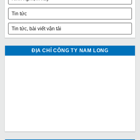
Tin tức
Tin tức, bài viết vận tải
ĐỊA CHỈ CÔNG TY NAM LONG