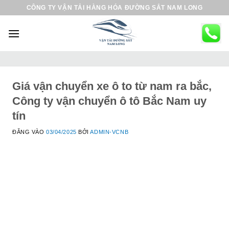
B
CÔNG TY VẬN TẢI HÀNG HÓA ĐƯỜNG SẮT NAM LONG
ỏ
q
u
a
n
ộ
Giá vận chuyển xe ô to từ nam ra bắc,
i
Công ty vận chuyển ô tô Bắc Nam uy
d
tín
u
ĐĂNG VÀO
03/04/2025
BỞI
ADMIN-VCNB
n
g