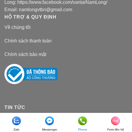
Long:
https://www.facebook.com/vantaiNamLong/
Email:
namlongvtbn@gmail.com
HỖ TRỢ & QUY ĐỊNH
Về chúng tôi
Chính sách thanh toán
Chính sách bảo mật
TIN TỨC
Có nên vận chuyển hàng hóa bằng đường sắt, ưu
nhược điểm của nó ra sao?
Zalo
Messenger
Phone
Form liên hệ