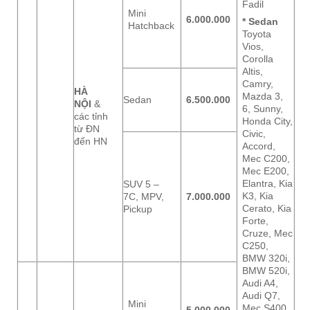
Fadil
Mini
6.000.000
* Sedan
Hatchback
Toyota
Vios,
Corolla
Altis,
Camry,
HÀ
Mazda 3,
Sedan
6.500.000
NỘI
&
6, Sunny,
các tỉnh
Honda City,
từ ĐN
Civic,
đến HN
Accord,
Mec C200,
Mec E200,
Elantra, Kia
SUV 5 –
K3, Kia
7C, MPV,
7.000.000
Cerato, Kia
Pickup
Forte,
Cruze, Mec
C250,
BMW 320i,
BMW 520i,
Audi A4,
Audi Q7,
Mini
Mec S400,