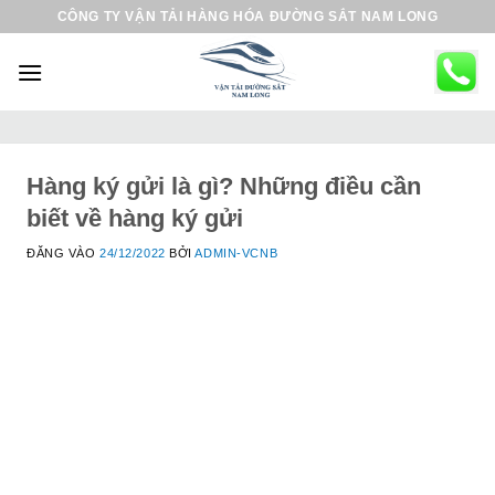
B
CÔNG TY VẬN TẢI HÀNG HÓA ĐƯỜNG SẮT NAM LONG
ỏ
q
u
a
n
ộ
Hàng ký gửi là gì? Những điều cần
i
biết về hàng ký gửi
d
ĐĂNG VÀO
24/12/2022
BỞI
ADMIN-VCNB
u
n
g