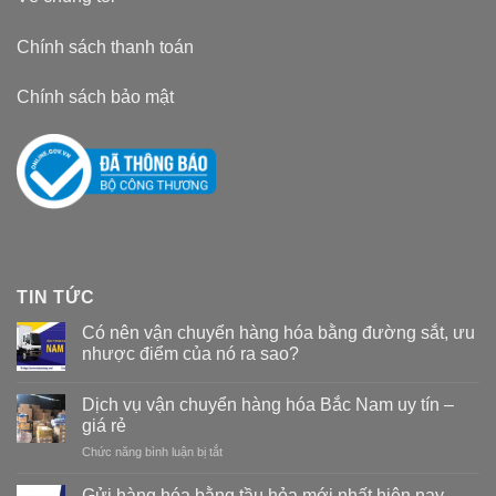
Chính sách thanh toán
Chính sách bảo mật
TIN TỨC
Có nên vận chuyển hàng hóa bằng đường sắt, ưu
nhược điểm của nó ra sao?
Dịch vụ vận chuyển hàng hóa Bắc Nam uy tín –
giá rẻ
Chức năng bình luận bị tắt
ở
Dịch
vụ
Gửi hàng hóa bằng tầu hỏa mới nhất hiện nay –