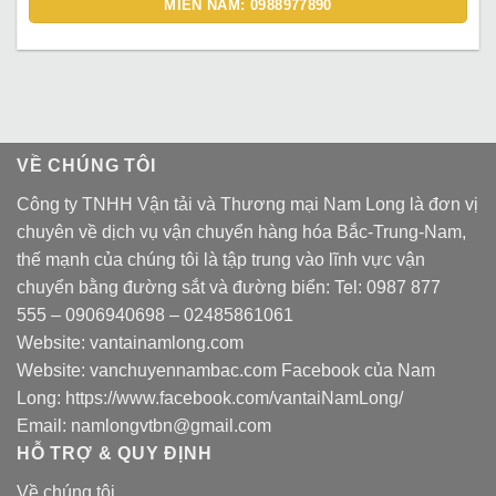
MIỀN NAM: 0988977890
VỀ CHÚNG TÔI
Công ty TNHH Vận tải và Thương mại Nam Long là đơn vị
chuyên về dịch vụ vận chuyển hàng hóa Bắc-Trung-Nam,
thế mạnh của chúng tôi là tập trung vào lĩnh vực vận
chuyển bằng đường sắt và đường biển: Tel:
0987 877
555
–
0906940698
– 02485861061
Website:
vantainamlong.com
Website:
vanchuyennambac.com
Facebook của Nam
Long:
https://www.facebook.com/vantaiNamLong/
Email:
namlongvtbn@gmail.com
HỖ TRỢ & QUY ĐỊNH
Về chúng tôi