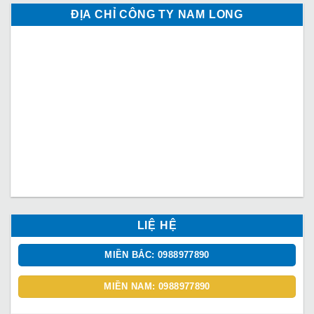
ĐỊA CHỈ CÔNG TY NAM LONG
LIỆ HỆ
MIỀN BẮC: 0988977890
MIỀN NAM: 0988977890