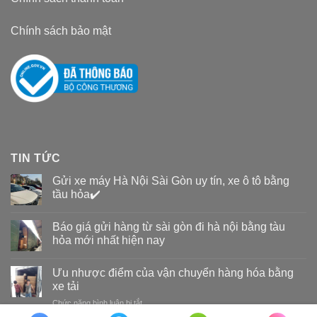
Chính sách bảo mật
TIN TỨC
Gửi xe máy Hà Nội Sài Gòn uy tín, xe ô tô bằng
tầu hỏa✔️
Báo giá gửi hàng từ sài gòn đi hà nội bằng tàu
hỏa mới nhất hiện nay
Ưu nhược điểm của vận chuyển hàng hóa bằng
xe tải
Chức năng bình luận bị tắt
ở
Ưu