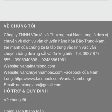
VỀ CHÚNG TÔI
Công ty TNHH Vận tải và Thương mại Nam Long là đơn vị
chuyên về dịch vụ vận chuyển hàng hóa Bắc-Trung-Nam,
thế mạnh của chúng tôi là tập trung vào lĩnh vực vận
chuyển bằng đường sắt và đường biển: Tel:
0987 877
555
–
0906940698
– 02485861061
Website:
vantainamlong.com
Website:
vanchuyennambac.com
Facebook của Nam
Long:
https://www.facebook.com/vantaiNamLong/
Email:
namlongvtbn@gmail.com
HỖ TRỢ & QUY ĐỊNH
Về chúng tôi
Chính sách thanh toán