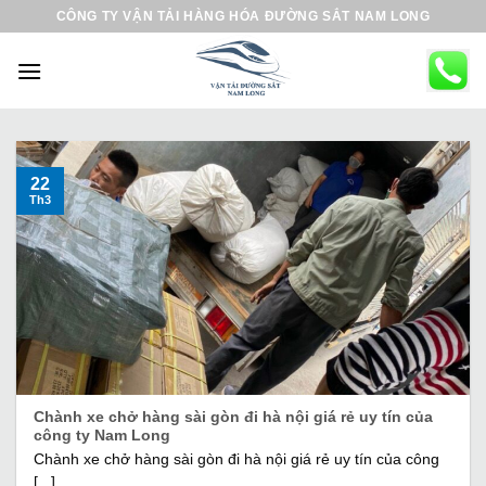
B
CÔNG TY VẬN TẢI HÀNG HÓA ĐƯỜNG SẮT NAM LONG
ỏ
q
u
a
n
ộ
22
Th3
i
d
u
n
g
Chành xe chở hàng sài gòn đi hà nội giá rẻ uy tín của
công ty Nam Long
Chành xe chở hàng sài gòn đi hà nội giá rẻ uy tín của công
[...]