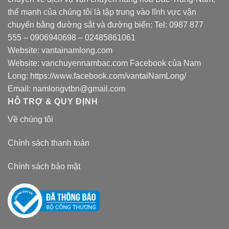
thế mạnh của chúng tôi là tập trung vào lĩnh vực vận
chuyển bằng đường sắt và đường biển: Tel:
0987 877
555
–
0906940698
– 02485861061
Website:
vantainamlong.com
Website:
vanchuyennambac.com
Facebook của Nam
Long:
https://www.facebook.com/vantaiNamLong/
Email:
namlongvtbn@gmail.com
HỖ TRỢ & QUY ĐỊNH
Về chúng tôi
Chính sách thanh toán
Chính sách bảo mật