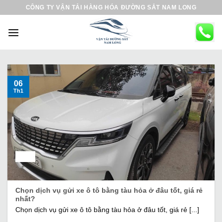
B
CÔNG TY VẬN TẢI HÀNG HÓA ĐƯỜNG SẮT NAM LONG
ỏ
q
u
a
n
ộ
06
Th1
i
d
u
n
g
Chọn dịch vụ gửi xe ô tô bằng tàu hỏa ở đâu tốt, giá rẻ
nhất?
Chọn dịch vụ gửi xe ô tô bằng tàu hỏa ở đâu tốt, giá rẻ [...]