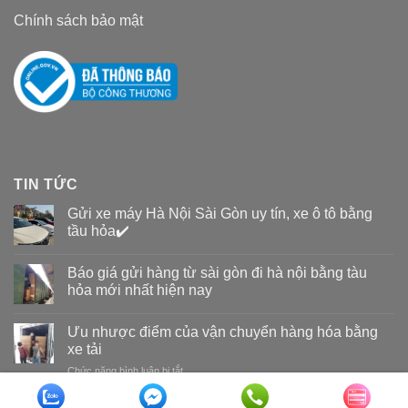
Chính sách bảo mật
TIN TỨC
Gửi xe máy Hà Nội Sài Gòn uy tín, xe ô tô bằng
tầu hỏa✔️
Báo giá gửi hàng từ sài gòn đi hà nội bằng tàu
hỏa mới nhất hiện nay
Ưu nhược điểm của vận chuyển hàng hóa bằng
xe tải
Chức năng bình luận bị tắt
ở
Ưu
nhược
Copyright 2026 ©
Vận tải đường sắt Nam Long