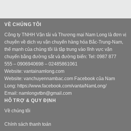
VỀ CHÚNG TÔI
Công ty TNHH Vận tải và Thương mại Nam Long là đơn vị
chuyên về dịch vụ vận chuyển hàng hóa Bắc-Trung-Nam,
thế mạnh của chúng tôi là tập trung vào lĩnh vực vận
chuyển bằng đường sắt và đường biển: Tel:
0987 877
555
–
0906940698
– 02485861061
Website:
vantainamlong.com
Website:
vanchuyennambac.com
Facebook của Nam
Long:
https://www.facebook.com/vantaiNamLong/
Email:
namlongvtbn@gmail.com
HỖ TRỢ & QUY ĐỊNH
Về chúng tôi
Chính sách thanh toán