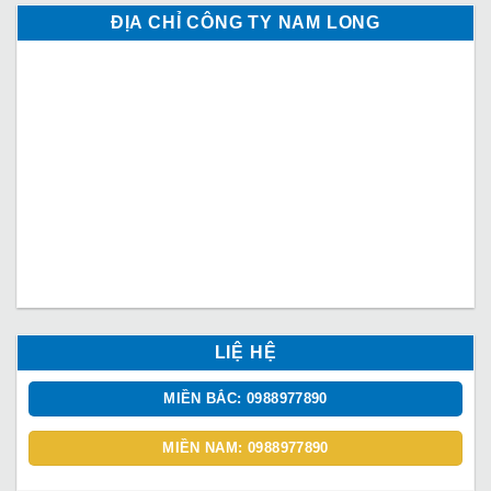
ĐỊA CHỈ CÔNG TY NAM LONG
LIỆ HỆ
MIỀN BẮC: 0988977890
MIỀN NAM: 0988977890