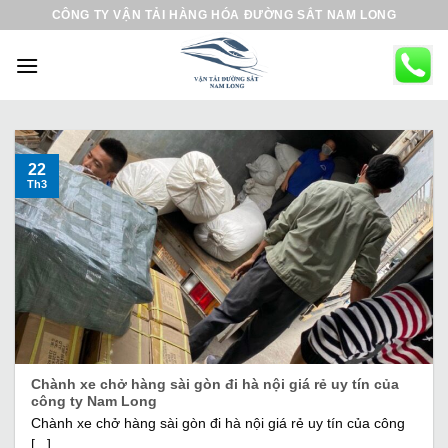
B
CÔNG TY VẬN TẢI HÀNG HÓA ĐƯỜNG SẮT NAM LONG
ỏ
q
u
a
n
ộ
22
Th3
i
d
u
n
g
Chành xe chở hàng sài gòn đi hà nội giá rẻ uy tín của
công ty Nam Long
Chành xe chở hàng sài gòn đi hà nội giá rẻ uy tín của công
[...]