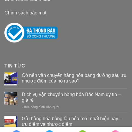
Chính sách bảo mật
TIN TỨC
Có nên vận chuyển hàng hóa bằng đường sắt, ưu
nhược điểm của nó ra sao?
Dịch vụ vận chuyển hàng hóa Bắc Nam uy tín –
giá rẻ
Chức năng bình luận bị tắt
ở
Dịch
vụ
Gửi hàng hóa bằng tầu hỏa mới nhất hiện nay –
vận
ưu điểm và nhược điểm
chuyển