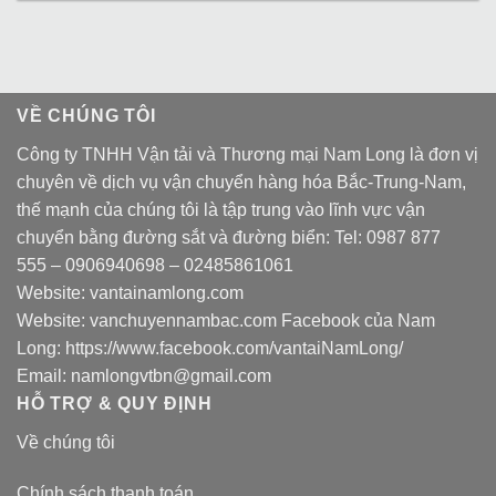
VỀ CHÚNG TÔI
Công ty TNHH Vận tải và Thương mại Nam Long là đơn vị
chuyên về dịch vụ vận chuyển hàng hóa Bắc-Trung-Nam,
thế mạnh của chúng tôi là tập trung vào lĩnh vực vận
chuyển bằng đường sắt và đường biển: Tel:
0987 877
555
–
0906940698
– 02485861061
Website:
vantainamlong.com
Website:
vanchuyennambac.com
Facebook của Nam
Long:
https://www.facebook.com/vantaiNamLong/
Email:
namlongvtbn@gmail.com
HỖ TRỢ & QUY ĐỊNH
Về chúng tôi
Chính sách thanh toán