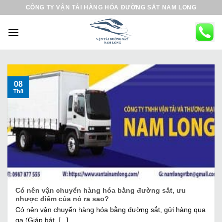
B
CÔNG TY VẬN TẢI HÀNG HÓA ĐƯỜNG SẮT NAM LONG
ỏ
q
u
a
n
ộ
08
Th8
i
d
u
n
g
Có nên vận chuyển hàng hóa bằng đường sắt, ưu
nhược điểm của nó ra sao?
Có nên vận chuyển hàng hóa bằng đường sắt, gửi hàng qua
ga (Giáp bát, [...]