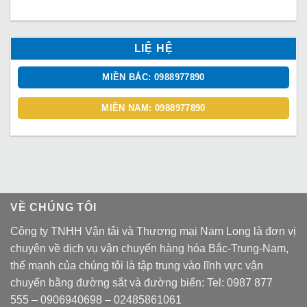
LIỆ HỆ
MIỀN BẮC: 0988977890
MIỀN NAM: 0988977890
VỀ CHÚNG TÔI
Công ty TNHH Vận tải và Thương mại Nam Long là đơn vị
chuyên về dịch vụ vận chuyển hàng hóa Bắc-Trung-Nam,
thế mạnh của chúng tôi là tập trung vào lĩnh vực vận
chuyển bằng đường sắt và đường biển: Tel:
0987 877
555
–
0906940698
– 02485861061