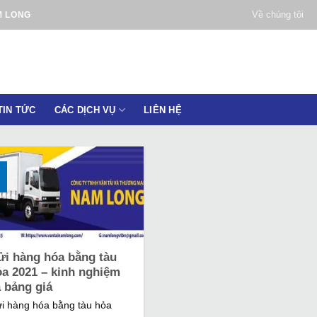
Về chúng tôi
M LONG
TIN TỨC
CÁC DỊCH VỤ
LIÊN HỆ
ửi hàng hóa bằng tàu
ỏa 2021 – kinh nghiệm
 bảng giá
i hàng hóa bằng tàu hỏa