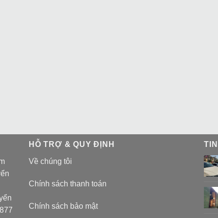
HỖ TRỢ & QUY ĐỊNH
TI
am
Về chúng tôi
yển
Chính sách thanh toán
uyển
Chính sách bảo mật
 877