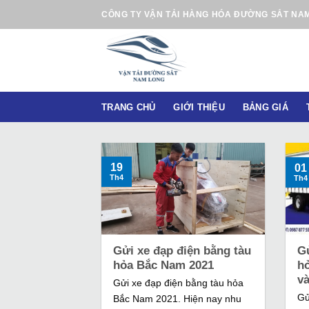
B
CÔNG TY VẬN TẢI HÀNG HÓA ĐƯỜNG SẮT NA
ỏ
q
u
a
n
TRANG CHỦ
GIỚI THIỆU
BẢNG GIÁ
ộ
i
d
u
19
01
Th4
Th4
n
g
Gửi xe đạp điện bằng tàu
G
hỏa Bắc Nam 2021
h
và
Gửi xe đạp điện bằng tàu hỏa
Gử
Bắc Nam 2021. Hiện nay nhu