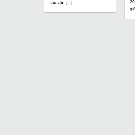
20
cầu vận [...]
gi