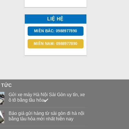
LIỆ HỆ
MIỀN BẮC: 0988977890
MIỀN NAM: 0988977890
N TỨC
Gửi xe máy Hà Nội Sài Gòn uy tín, xe
ô tô bằng tầu hỏa✔️
Báo giá gửi hàng từ sài gòn đi hà nội
bằng tàu hỏa mới nhất hiện nay