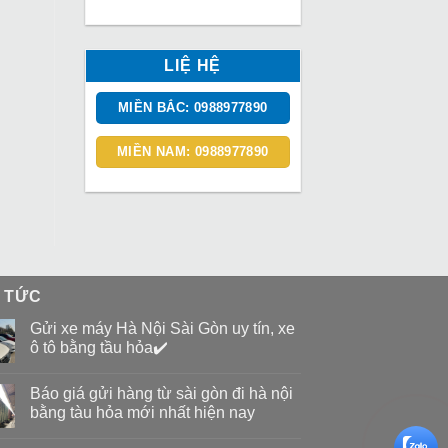
LIỆ HỆ
MIỀN BẮC: 0988977890
MIỀN NAM: 0988977890
N TỨC
Gửi xe máy Hà Nội Sài Gòn uy tín, xe
ô tô bằng tầu hỏa✔️
Báo giá gửi hàng từ sài gòn đi hà nội
bằng tàu hỏa mới nhất hiện nay