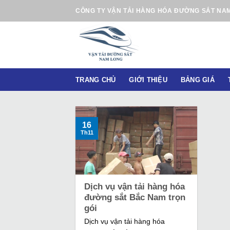
B
CÔNG TY VẬN TẢI HÀNG HÓA ĐƯỜNG SẮT NA
ỏ
q
u
a
n
TRANG CHỦ
GIỚI THIỆU
BẢNG GIÁ
ộ
i
d
u
16
Th11
n
g
Dịch vụ vận tải hàng hóa
đường sắt Bắc Nam trọn
gói
Dịch vụ vận tải hàng hóa