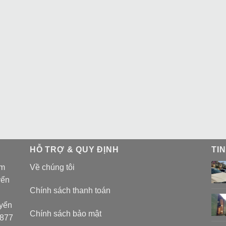
HỖ TRỢ & QUY ĐỊNH
TI
am
Về chúng tôi
yển
Chính sách thanh toán
uyển
Chính sách bảo mật
 877